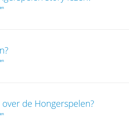
den
jn?
den
en over de Hongerspelen?
den