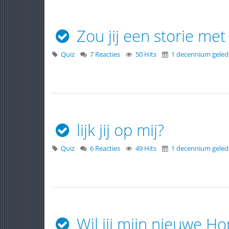
Zou jij een storie met
Quiz
7 Reacties
50 Hits
1 decennium gele
lijk jij op mij?
Quiz
6 Reacties
49 Hits
1 decennium gele
Wil jij mijn nieuwe Ho