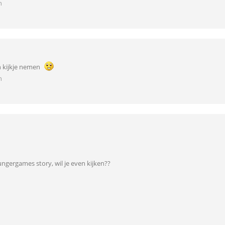
n
n kijkje nemen
n
ngergames story, wil je even kijken??