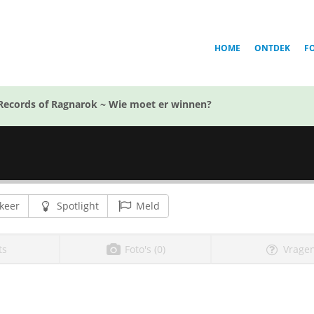
HOME
ONTDEK
F
Records of Ragnarok ~ Wie moet er winnen?
keer
Spotlight
Meld
ts
Foto's (0)
Vragen
l