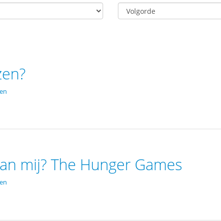
zen?
den
van mij? The Hunger Games
den