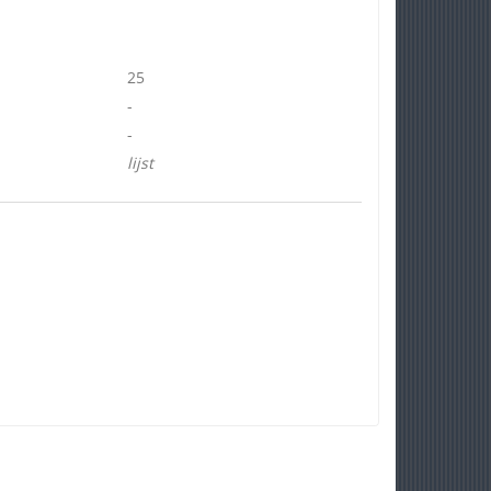
25
-
-
lijst