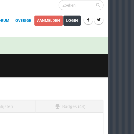
ORUM
OVERIGE
AANMELDEN
LOGIN
lijsten
Badges (44)