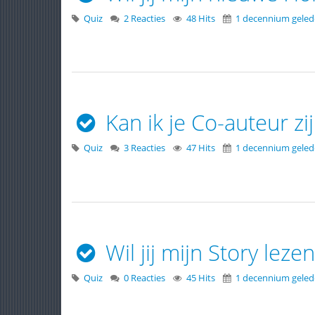
Quiz
2 Reacties
48 Hits
1 decennium gele
Kan ik je Co-auteur zi
Quiz
3 Reacties
47 Hits
1 decennium gele
Wil jij mijn Story lez
Quiz
0 Reacties
45 Hits
1 decennium gele