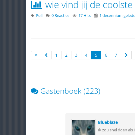
wie vind jij de coolste
Poll
0 Reacties
17 Hits
1 decennium geled
1
2
3
4
5
6
7
Gastenboek (223)
Blueblaze
Ik zou snel doen als 