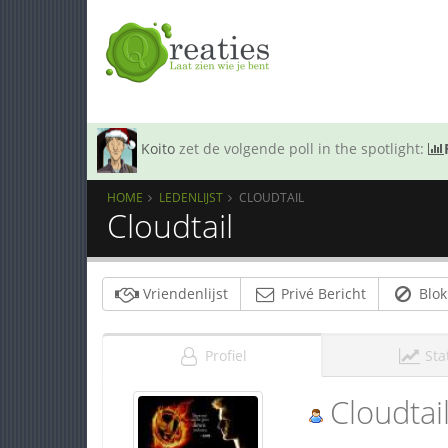
Koito
zet de volgende poll in the spotlight:
HOME
LEDENLIJST
CLOUDTAIL
Cloudtail
Vriendenlijst
Privé Bericht
Blok
Profiel
Sta
Cloudtai