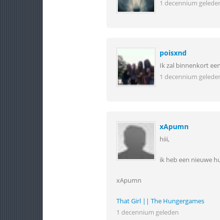
1 decennium gelede
poisxnd
Ik zal binnenkort ee
1 decennium gelede
xApumn
hiii,
ik heb een nieuwe hu
xApumn
That Girl || The Hungergames
1 decennium geleden