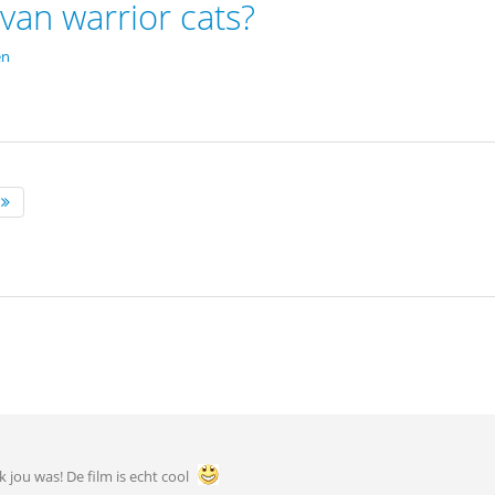
 van warrior cats?
en
ik jou was! De film is echt cool