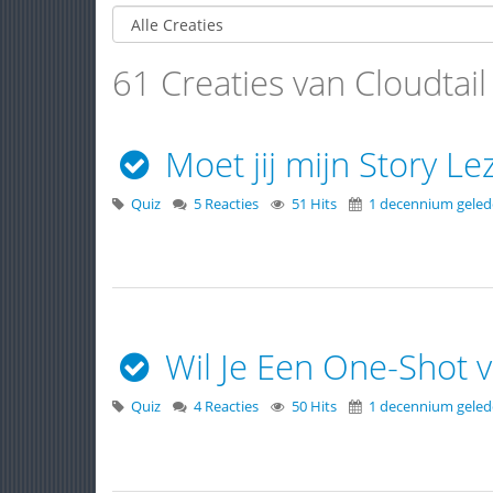
61 Creaties van Cloudtail
Moet jij mijn Story Le
Quiz
5 Reacties
51 Hits
1 decennium gele
Wil Je Een One-Shot 
Quiz
4 Reacties
50 Hits
1 decennium gele