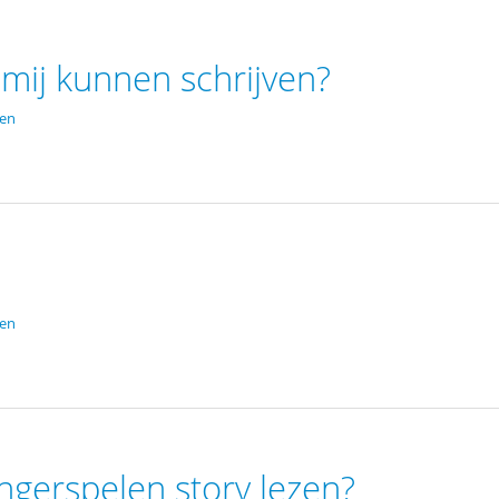
 mij kunnen schrijven?
den
den
ngerspelen story lezen?