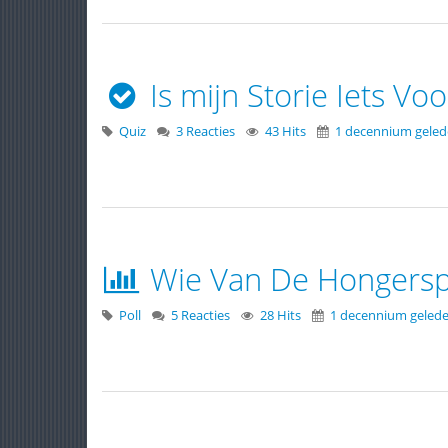
Is mijn Storie Iets Voo
Quiz
3 Reacties
43 Hits
1 decennium gele
Wie Van De Hongersp
Poll
5 Reacties
28 Hits
1 decennium geled