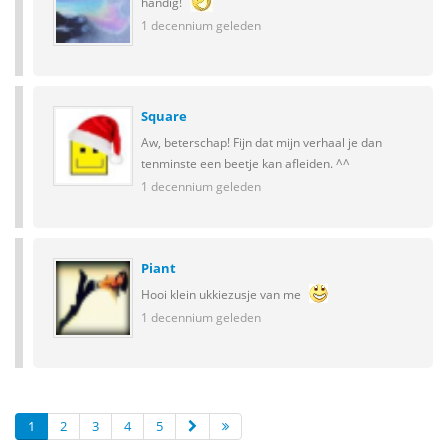
handig!
1 decennium geleden
Square
Aw, beterschap! Fijn dat mijn verhaal je dan
tenminste een beetje kan afleiden. ^^
1 decennium geleden
Piant
Hooi klein ukkiezusje van me
1 decennium geleden
1
2
3
4
5