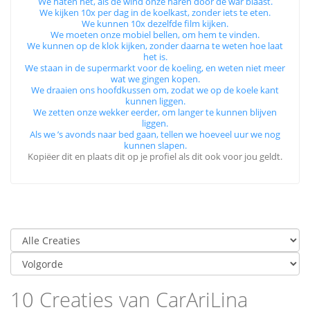
We haten het, als de wind onze haren door de war blaast.
We kijken 10x per dag in de koelkast, zonder iets te eten.
We kunnen 10x dezelfde film kijken.
We moeten onze mobiel bellen, om hem te vinden.
We kunnen op de klok kijken, zonder daarna te weten hoe laat
het is.
We staan in de supermarkt voor de koeling, en weten niet meer
wat we gingen kopen.
We draaien ons hoofdkussen om, zodat we op de koele kant
kunnen liggen.
We zetten onze wekker eerder, om langer te kunnen blijven
liggen.
Als we ’s avonds naar bed gaan, tellen we hoeveel uur we nog
kunnen slapen.
Kopiëer dit en plaats dit op je profiel als dit ook voor jou geldt.
10 Creaties van CarAriLina