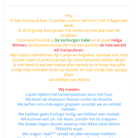
Hey,
Ik ben Ariana, ik ben 12 jaartjes oud en zeil zo'n 2 tot 3 dagen per
week.
Ik zit in groep 8 en ga aan het einde van het jaar naar de
brugklas.
Onze eind musical is
De Verborgen Vallei
en ik speel
Helga
Winters
, de duivelse vrouw die met een parfum
de hele wereld
wil manipuleren.
Mijn beste vriendinnen zijn Carlijn en Angelina, vandaar ook mijn
Quizlet naam (CarAriLina) dat zijn onze bijnamen achter elkaar.
Ik heb denk ik wel een beetje alles verteld en ik hoop dat jullie
vrolijk mijn verhalen lezen op Quizlet, en ook vrolijk mijn quizjes
doen.
Groeteltjes van Ariana
Wij meiden;
Lopen tijdens het tandenpoetsen door het huis.
We lezen de shampoo flessen onder de douche.
We lachen om onze eigen grappen voordat we ze verteld
hebben.
We hebben geen horloge nodig, we hebben een mobiel.
We kunnen een zin 10x lezen, zonder het te snappen.
We duwen tegen deuren waarop met dikke vette letters
TREKKEN staat.
We vragen "wat??" terwijl we alles verstaan hebben!