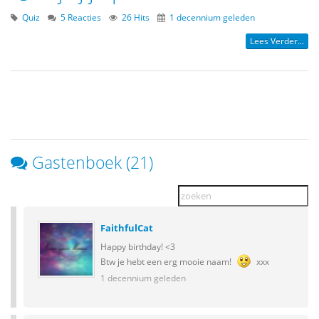
Quiz
5 Reacties
26 Hits
1 decennium geleden
Lees Verder...
Gastenboek (21)
FaithfulCat
Happy birthday! <3
Btw je hebt een erg mooie naam!
xxx
1 decennium geleden