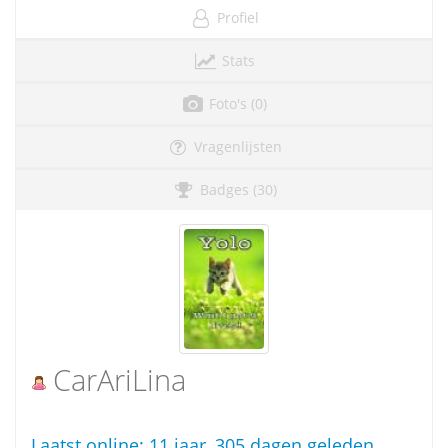
Profiel
Stats
Foto's (0)
Vragenlijsten
Badges (30)
CarAriLina
Laatst online:
11 jaar, 305 dagen geleden