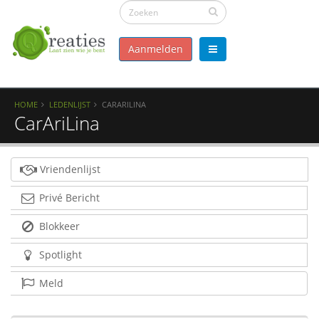
Aanmelden
HOME
LEDENLIJST
CARARILINA
CarAriLina
Vriendenlijst
Privé Bericht
Blokkeer
Spotlight
Meld