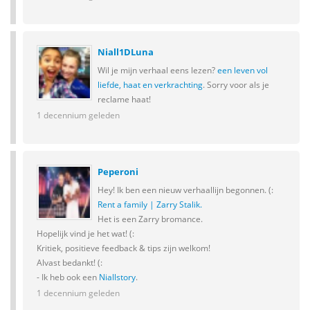
Niall1DLuna
Wil je mijn verhaal eens lezen?
een leven vol
liefde, haat en verkrachting
. Sorry voor als je
reclame haat!
1 decennium geleden
Peperoni
Hey! Ik ben een nieuw verhaallijn begonnen. (:
Rent a family | Zarry Stalik.
Het is een Zarry bromance.
Hopelijk vind je het wat! (:
Kritiek, positieve feedback & tips zijn welkom!
Alvast bedankt! (:
- Ik heb ook een
Niallstory
.
1 decennium geleden