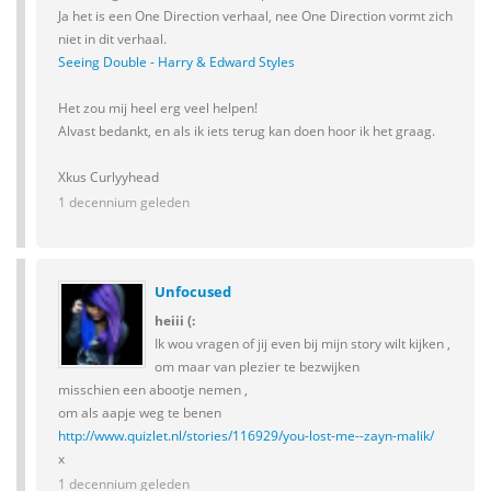
Ja het is een One Direction verhaal, nee One Direction vormt zich
niet in dit verhaal.
Seeing Double - Harry & Edward Styles
Het zou mij heel erg veel helpen!
Alvast bedankt, en als ik iets terug kan doen hoor ik het graag.
Xkus Curlyyhead
1 decennium geleden
Unfocused
heiii (:
Ik wou vragen of jij even bij mijn story wilt kijken ,
om maar van plezier te bezwijken
misschien een abootje nemen ,
om als aapje weg te benen
http://www.quizlet.nl/stories/116929/you-lost-me--zayn-malik/
x
1 decennium geleden