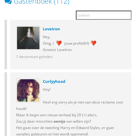
Gastenboek (112)
LoveIron
Hey,
Omg, I
jouw profiel(H)
Groetzz LoveIron
1 decennium geleden
Curlyyhead
Hey!
Heel erg sorry als je niet van deze reclame zooi
houdt!
Maar ik begin een nieuw verhaal bij 20 (+) abo's.
Zou jij daar misschien
eentje
van willen zijn?
Het gaat over de tweeling Harry en Edward Styles, er gaat
vanalles gebeuren en het wordt spannend!