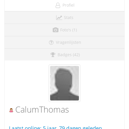
Profiel
Stats
Foto's (1)
Vragenlijsten
Badges (42)
CalumThomas
Laatst online:
5 jaar, 79 dagen geleden