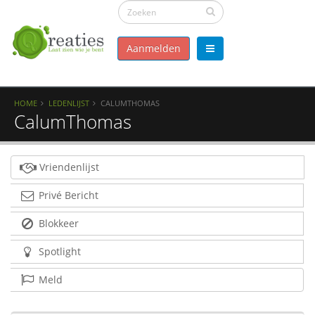
Aanmelden
HOME
LEDENLIJST
CALUMTHOMAS
CalumThomas
Vriendenlijst
Privé Bericht
Blokkeer
Spotlight
Meld