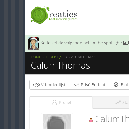
Koito
zet de volgende poll in the spotlight:
HOME
LEDENLIJST
CALUMTHOMAS
CalumThomas
Vriendenlijst
Privé Bericht
Blok
Profiel
Sta
CalumT