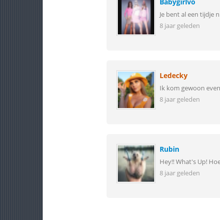
Babygirlvo
Je bent al een tijdje
8 jaar geleden
Ledecky
Ik kom gewoon even
8 jaar geleden
Rubin
Hey!! What's Up! Ho
8 jaar geleden