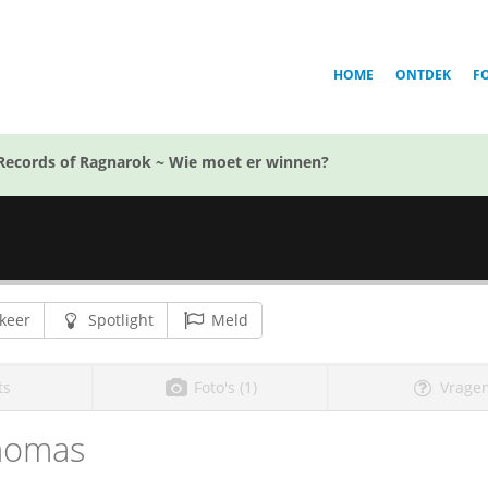
HOME
ONTDEK
F
Records of Ragnarok ~ Wie moet er winnen?
keer
Spotlight
Meld
ts
Foto's (1)
Vragen
homas