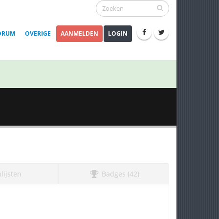
ORUM
OVERIGE
AANMELDEN
LOGIN
lijsten
Badges (42)