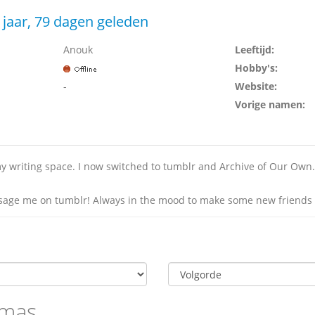
 jaar, 79 dagen geleden
Anouk
Leeftijd:
Hobby's:
-
Website:
Vorige namen:
y writing space. I now switched to tumblr and Archive of Our Own. I
ssage me on tumblr! Always in the mood to make some new friends a
omas