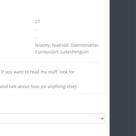
27
-
-
Noxzey, NiallsGF, Doenstmatter,
CuriousGirl, LukesPenguin
f you want to read my stuff, look for
nd talk about 5sos (or anything else)