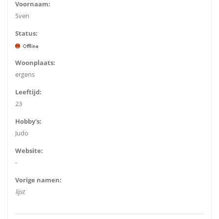
Voornaam:
Sven
Status:
Woonplaats:
ergens
Leeftijd:
23
Hobby's:
Judo
Website:
-
Vorige namen:
lijst