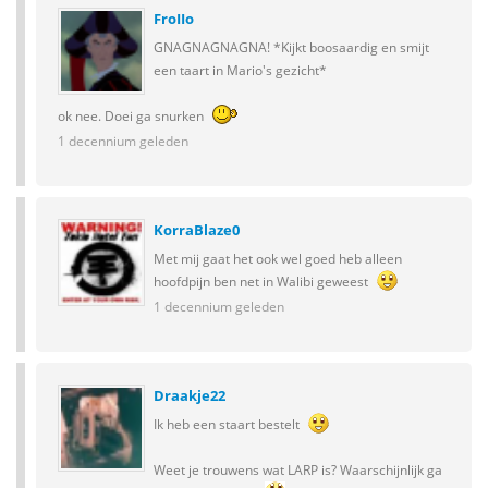
FroIIo
GNAGNAGNAGNA! *Kijkt boosaardig en smijt
een taart in Mario's gezicht*
ok nee. Doei ga snurken
1 decennium geleden
KorraBlaze0
Met mij gaat het ook wel goed heb alleen
hoofdpijn ben net in Walibi geweest
1 decennium geleden
Draakje22
Ik heb een staart bestelt
Weet je trouwens wat LARP is? Waarschijnlijk ga