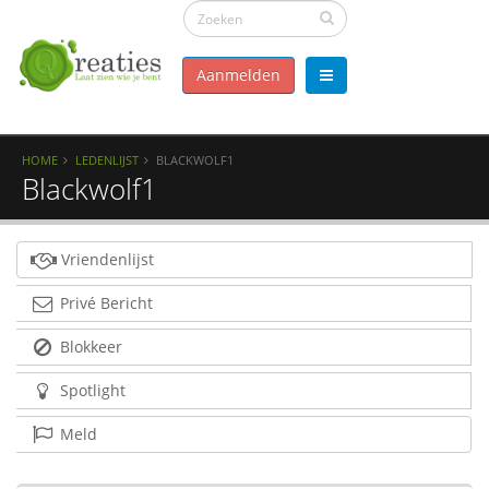
Aanmelden
HOME
LEDENLIJST
BLACKWOLF1
Blackwolf1
Vriendenlijst
Privé Bericht
Blokkeer
Spotlight
Meld