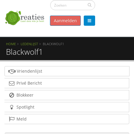
Aanmelden
HOME
LEDENLIJST
BLACKWOLF1
Blackwolf1
Vriendenlijst
Privé Bericht
Blokkeer
Spotlight
Meld