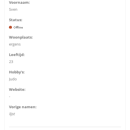
Voornaam:
Sven
Status:
Woonplaats:
ergens
Leeftijd:
23
Hobby's:
Judo
Website:
-
Vorige namen:
lijst