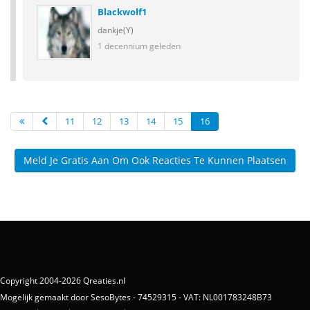
Blackwolf1
dankje(Y)
1 decennium geleden
11
12
13
14
15
16
Meld Je Gratis Aan Om Ook Reacties Te Kunnen Plaatsen
Copyright 2004-2026 Qreaties.nl
Mogelijk gemaakt door SesoBytes - 74529315 - VAT: NL001783248B73