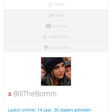
Profiel
Stats
Foto's (6)
Vragenlijsten
Badges (32)
BillTheBomm
Laatst online:
14 jaar, 36 dagen geleden