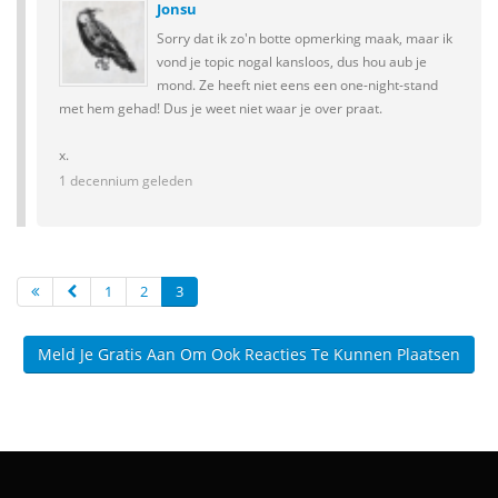
Jonsu
Sorry dat ik zo'n botte opmerking maak, maar ik
vond je topic nogal kansloos, dus hou aub je
mond. Ze heeft niet eens een one-night-stand
met hem gehad! Dus je weet niet waar je over praat.
x.
1 decennium geleden
1
2
3
Meld Je Gratis Aan Om Ook Reacties Te Kunnen Plaatsen