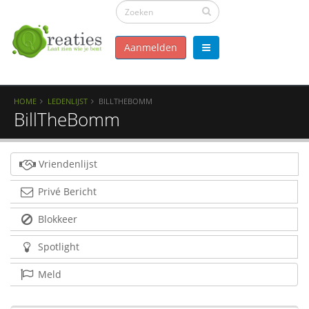
Aanmelden
HOME
LEDENLIJST
BILLTHEBOMM
BillTheBomm
Vriendenlijst
Privé Bericht
Blokkeer
Spotlight
Meld