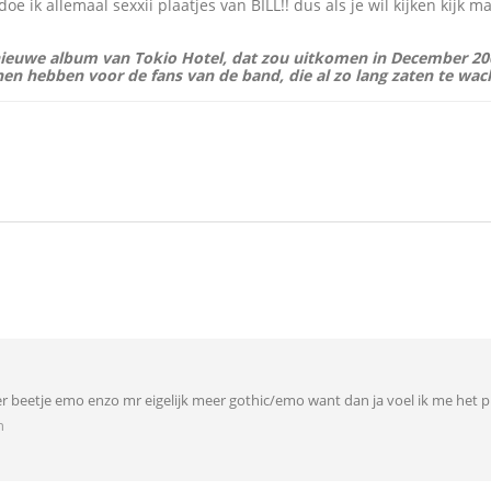
doe ik allemaal sexxii plaatjes van BILL!! dus als je wil kijken kijk
nieuwe album van Tokio Hotel, dat zou uitkomen in December 20
en hebben voor de fans van de band, die al zo lang zaten te wac
r beetje emo enzo mr eigelijk meer gothic/emo want dan ja voel ik me het p
n