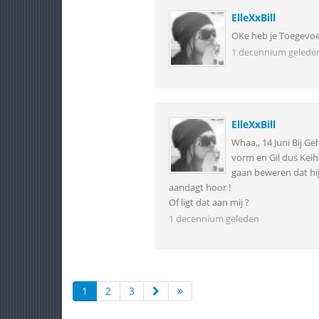
ElleXxBill
OKe heb je Toegevo
1 decennium gelede
ElleXxBill
Whaa,, 14 Juni Bij Ge
vorm en Gil dus Keiha
gaan beweren dat hij
aandagt hoor !
Of ligt dat aan mij ?
1 decennium geleden
1
2
3