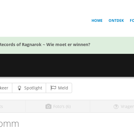
HOME
ONTDEK
F
Records of Ragnarok ~ Wie moet er winnen?
keer
Spotlight
Meld
ts
Foto's (6)
Vragen
Bomm