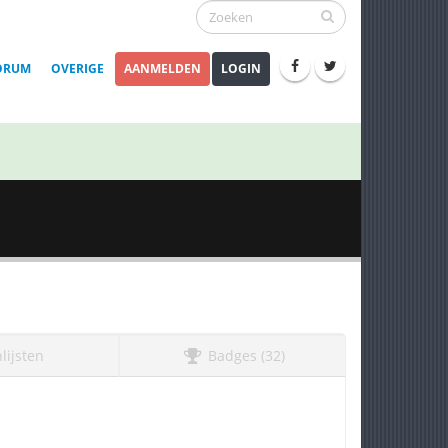
ORUM
OVERIGE
AANMELDEN
LOGIN
lijsten
Badges (32)