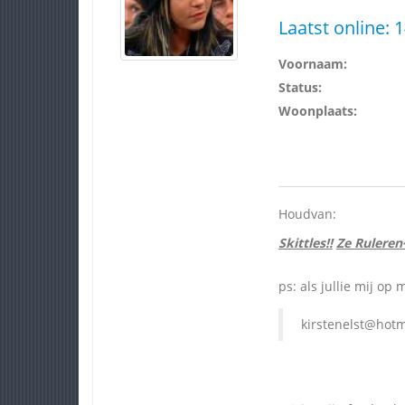
Laatst online:
1
Voornaam:
Status:
Woonplaats:
Houdvan:
Skittles!!
Ze Ruleren
ps: als jullie mij op 
kirstenelst@hot