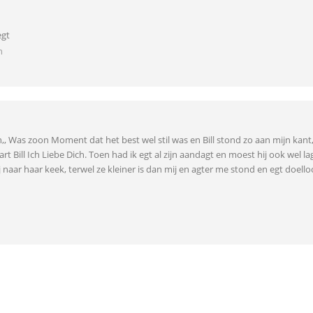
egt
n
h,, Was zoon Moment dat het best wel stil was en Bill stond zo aan mijn kant
rt Bill Ich Liebe Dich. Toen had ik egt al zijn aandagt en moest hij ook wel
 naar haar keek, terwel ze kleiner is dan mij en agter me stond en egt doello