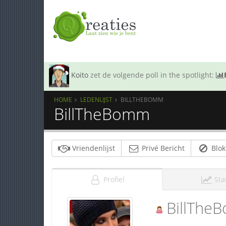
Koito
zet de volgende poll in the spotlight:
HOME
LEDENLIJST
BILLTHEBOMM
BillTheBomm
Vriendenlijst
Privé Bericht
Blok
Profiel
Sta
BillThe