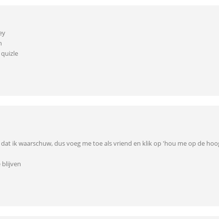
ey
n
 quizle
er dat ik waarschuw, dus voeg me toe als vriend en klik op 'hou me op de 
blijven