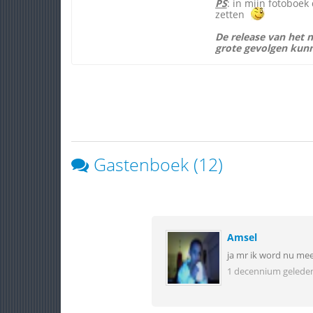
PS
: in mijn fotoboek 
zetten
De release van het 
grote gevolgen kunn
Gastenboek (12)
Amsel
ja mr ik word nu mee
1 decennium gelede