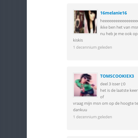
16melanie16
heeeeeeeeeeeeeeee
ikke ben het van ms
nu heb je me ook op
kiskis
1 decennium geleden
TOMSCOOKIEX3
deel 3 isser (:0
het is de laatste ke
of
vraag mijn msn om op de hoogte te 
dankuu
1 decennium geleden