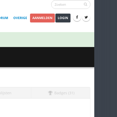
ORUM
OVERIGE
AANMELDEN
LOGIN
lijsten
Badges (31)