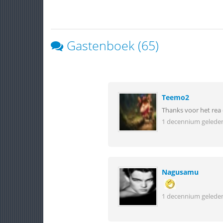
Gastenboek (65)
Teemo2
Thanks voor het rea
1 decennium gelede
Nagusamu
1 decennium gelede