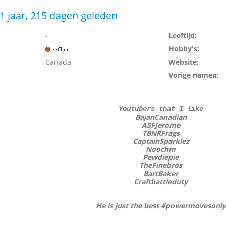
1 jaar, 215 dagen geleden
-
Leeftijd:
Hobby's:
Canada
Website:
Vorige namen:
Youtubers that I like
BajanCanadian
ASFJerome
TBNRFrags
CaptainSparklez
Noochm
Pewdiepie
TheFinebros
BartBaker
Craftbattleduty
He is just the best #powermovesonly