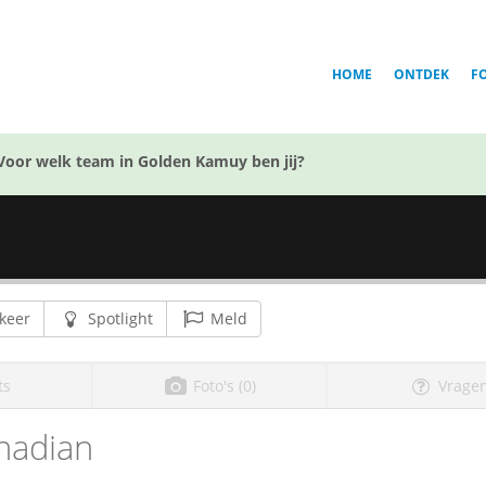
HOME
ONTDEK
F
Voor welk team in Golden Kamuy ben jij?
keer
Spotlight
Meld
ts
Foto's (0)
Vragen
nadian