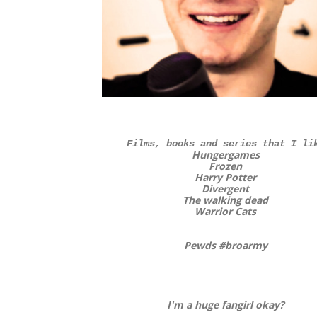
Films, books and series that I li
Hungergames
Frozen
Harry Potter
Divergent
The walking dead
Warrior Cats
Pewds #broarmy
I'm a huge fangirl okay?