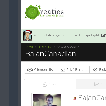
Koito
zet de volgende poll in the spotlight:
HOME
LEDENLIJST
BAJANCANADIAN
BajanCanadian
Vriendenlijst
Privé Bericht
Blok
Profiel
Sta
BajanCa