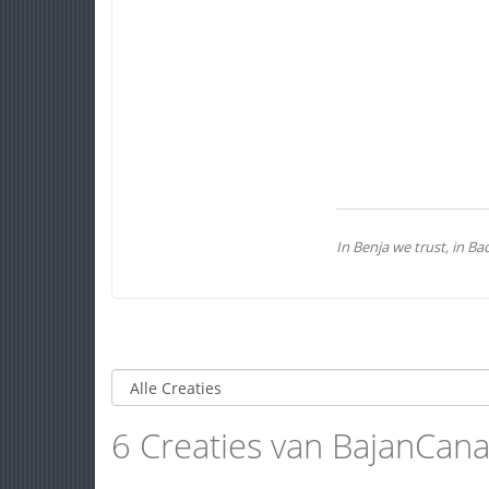
In Benja we trust, in B
6 Creaties van BajanCan