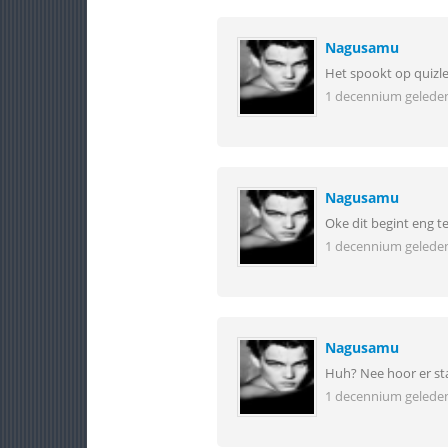
Nagusamu
Het spookt op quizl
1 decennium gelede
Nagusamu
Oke dit begint eng t
1 decennium gelede
Nagusamu
Huh? Nee hoor er st
1 decennium gelede