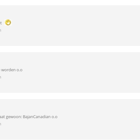
et
n
e worden o.o
n
aat gewoon: BajanCanadian o.o
n