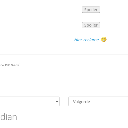
Hier reclame
acca we must
adian