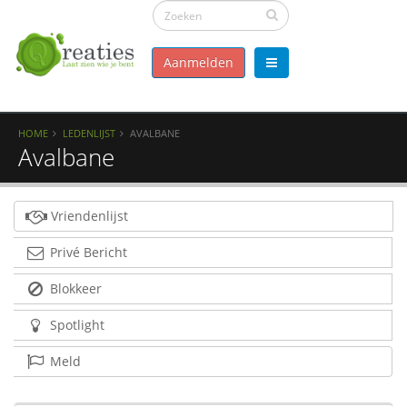
Aanmelden
HOME
LEDENLIJST
AVALBANE
Avalbane
Vriendenlijst
Privé Bericht
Blokkeer
Spotlight
Meld