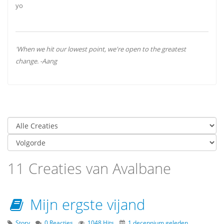
yo
'When we hit our lowest point, we're open to the greatest
change. -Aang
11 Creaties van Avalbane
Mijn ergste vijand
Story
0 Reacties
1048 Hits
1 decennium geleden