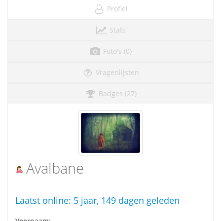
Profiel
Stats
Foto's (0)
Vragenlijsten
Badges (27)
Avalbane
Laatst online:
5 jaar, 149 dagen geleden
Voornaam: