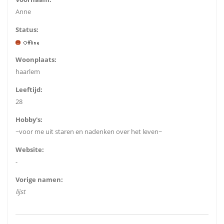
Anne
Status:
Woonplaats:
haarlem
Leeftijd:
28
Hobby's:
~voor me uit staren en nadenken over het leven~
Website:
-
Vorige namen:
lijst