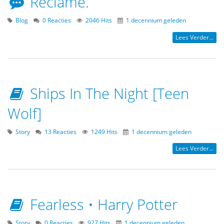
Reclame.
Blog
0 Reacties
2046 Hits
1 decennium geleden
Lees Verder...
Ships In The Night [Teen
Wolf]
Story
13 Reacties
1249 Hits
1 decennium geleden
Lees Verder...
Fearless • Harry Potter
Story
0 Reacties
927 Hits
1 decennium geleden