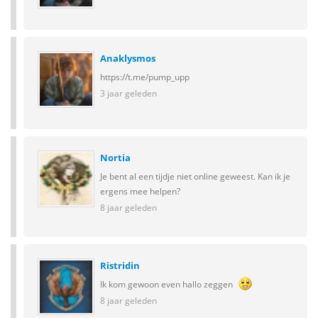
Anaklysmos
https://t.me/pump_upp
3 jaar geleden
Nortia
Je bent al een tijdje niet online geweest. Kan ik je
ergens mee helpen?
8 jaar geleden
Ristridin
Ik kom gewoon even hallo zeggen
8 jaar geleden