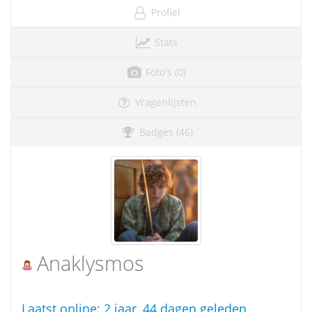
Profiel
Stats
Foto's (0)
Vragenlijsten
Badges (46)
Anaklysmos
Laatst online:
2 jaar, 44 dagen geleden