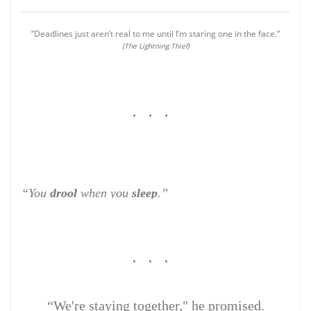
“Deadlines just aren’t real to me until I’m staring one in the face.”
(The Lightning Thief)
• • •
“You
drool
when you
sleep
.”
• • •
“We're staying together," he promised.