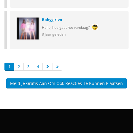
Babygirlvo
Hallo, hoe gaat het vandaag?
8 jaar geleden
1
2
3
4
Meld Je Gratis Aan Om Ook Reacties Te Kunnen Plaatsen