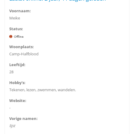
Voornaam:
Meike
Status:
Woonplaats:
Camp-Halfblood
Leeftijd:
28
Hobby's:
Tekenen, lezen, zwemmen, wandelen.
Website:
-
Vorige namen:
lijst