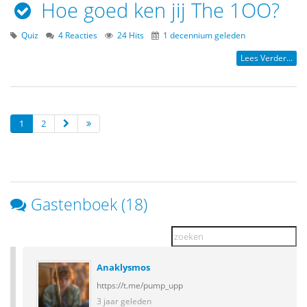
Hoe goed ken jij The 1OO?
Quiz
4 Reacties
24 Hits
1 decennium geleden
Lees Verder...
1
2
Gastenboek (18)
Anaklysmos
https://t.me/pump_upp
3 jaar geleden