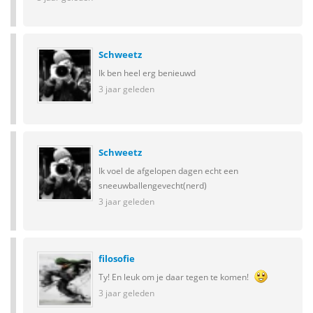
Schweetz
Ik ben heel erg benieuwd
3 jaar geleden
Schweetz
Ik voel de afgelopen dagen echt een
sneeuwballengevecht(nerd)
3 jaar geleden
filosofie
Ty! En leuk om je daar tegen te komen!
3 jaar geleden