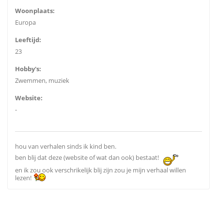
Woonplaats:
Europa
Leeftijd:
23
Hobby's:
Zwemmen, muziek
Website:
-
hou van verhalen sinds ik kind ben.
ben blij dat deze (website of wat dan ook) bestaat!
en ik zou ook verschrikelijk blij zijn zou je mijn verhaal willen
lezen!