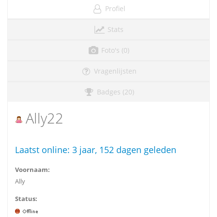
Profiel
Stats
Foto's (0)
Vragenlijsten
Badges (20)
Ally22
Laatst online:
3 jaar, 152 dagen geleden
Voornaam:
Ally
Status: