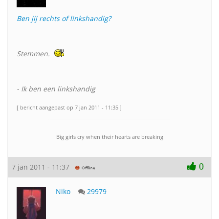
Ben jij rechts of linkshandig?
Stemmen.
- Ik ben een linkshandig
[ bericht aangepast op 7 jan 2011 - 11:35 ]
Big girls cry when their hearts are breaking
0
7 jan 2011 - 11:37
Niko
29979