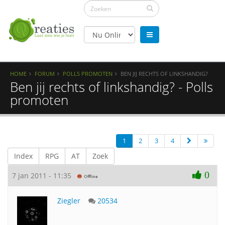
HOME
FORUM
POLLS PROMOTEN
BEN JIJ RECHTS OF LINKSHANDIG?
Ben jij rechts of linkshandig? - Polls
promoten
1
2
3
4
Index
RPG
AT
Zoek
0
7 jan 2011 - 11:35
Ziegler
20534