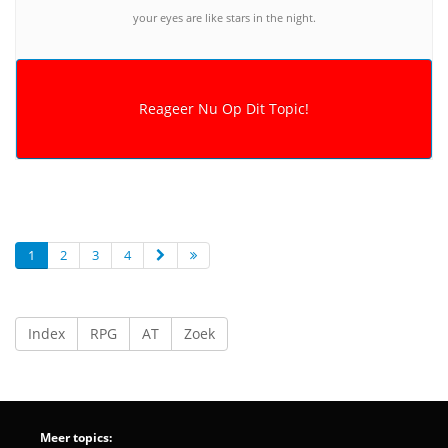
your eyes are like stars in the night.
1
2
3
4
Index
RPG
AT
Zoek
Meer topics: