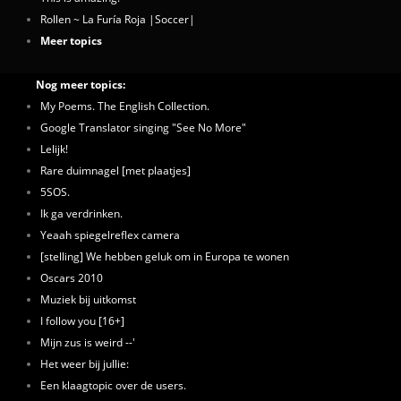
Rollen ~ La Furía Roja |Soccer|
Meer topics
Nog meer topics:
My Poems. The English Collection.
Google Translator singing "See No More"
Lelijk!
Rare duimnagel [met plaatjes]
5SOS.
Ik ga verdrinken.
Yeaah spiegelreflex camera
[stelling] We hebben geluk om in Europa te wonen
Oscars 2010
Muziek bij uitkomst
I follow you [16+]
Mijn zus is weird --'
Het weer bij jullie:
Een klaagtopic over de users.