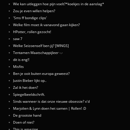
Wie kan uitleggen hoe pijn voelt?*koekjes in de aanslag*
Zou je even willen helpen?
'Sms ff bondige clips'
Welke film moet ik vanavond gaan kijken?
HPotter, rollen gezocht!
saw 7
Welke Seizoenself ben jij? [WINGS]
Tentamen Maatschappijleer -.-
dit is eng!!
Misfits
Ben je ooit buiten europa geweest?
Justin Bieber lijkt op..
Zal ik het doen?
Spiegelbeeldschrift.
Sinds wanneer is dat onze nieuwe obsessie? x'd
Marjolien & Lynn doen het samen | Rollen! :D
De grootste hand
Doen of niet?
This is amazing.