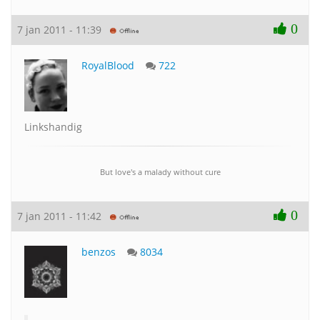
0
7 jan 2011 - 11:39
RoyalBlood
722
Linkshandig
But love's a malady without cure
0
7 jan 2011 - 11:42
benzos
8034