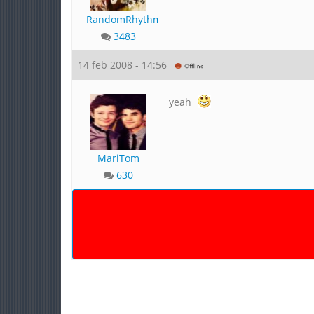
RandomRhythm
3483
14 feb 2008 - 14:56
yeah
MariTom
630