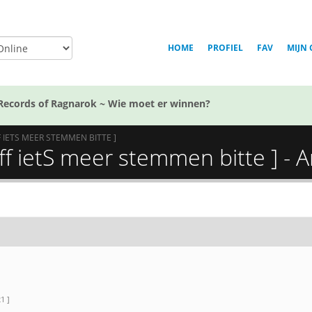
HOME
PROFIEL
FAV
MIJN 
Records of Ragnarok ~ Wie moet er winnen?
F IETS MEER STEMMEN BITTE ]
ff ietS meer stemmen bitte ] - A
1 ]