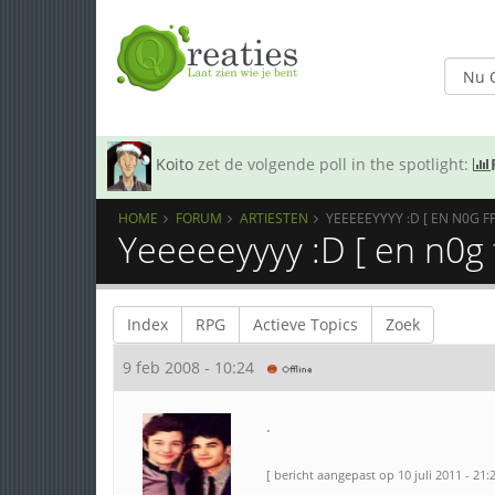
Koito
zet de volgende poll in the spotlight:
HOME
FORUM
ARTIESTEN
YEEEEEYYYY :D [ EN N0G F
Yeeeeeyyyy :D [ en n0g 
Index
RPG
Actieve Topics
Zoek
9 feb 2008 - 10:24
.
[ bericht aangepast op 10 juli 2011 - 21:2