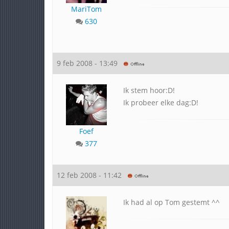
MariTom
630
9 feb 2008 - 13:49
Ik stem hoor:D!
Ik probeer elke dag:D!
Foef
377
12 feb 2008 - 11:42
Ik had al op Tom gestemt ^^