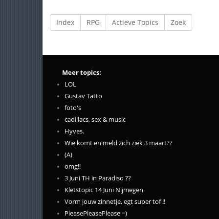
Index
RPG
Actieve Topics
Zoek
Meer topics:
LOL
Gustav Tatto
foto's
cadillacs, sex & music
Hyves.
Wie komt en meld zich ziek 3 maart??
(A)
omg!!
3 Juni TH in Paradiso ??
Kletstopic 14 Juni Nijmegen
Vorm jouw zinnetje, egt super tof !!
PleasePleasePlease =)