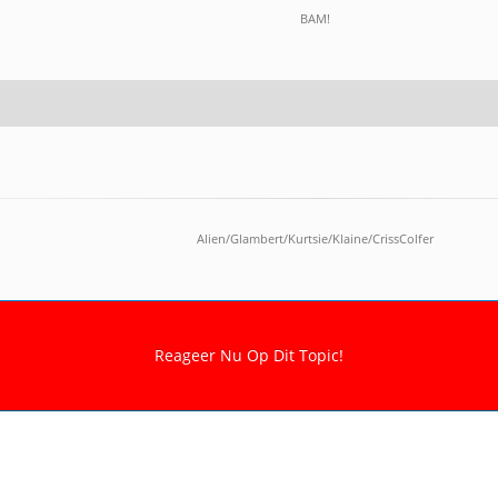
BAM!
Alien/Glambert/Kurtsie/Klaine/CrissColfer