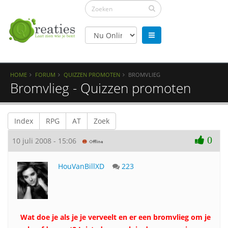
HOME
FORUM
QUIZZEN PROMOTEN
BROMVLIEG
Bromvlieg - Quizzen promoten
Index
RPG
AT
Zoek
0
10 juli 2008 - 15:06
HouVanBillXD
223
Wat doe je als je je verveelt en er een bromvlieg om je