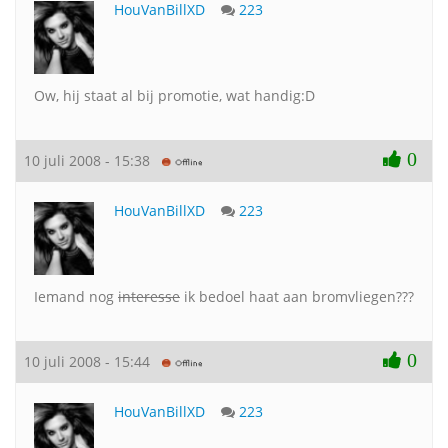
HouVanBillXD
223
Ow, hij staat al bij promotie, wat handig:D
0
10 juli 2008 - 15:38
HouVanBillXD
223
Iemand nog
interesse
ik bedoel haat aan bromvliegen???
0
10 juli 2008 - 15:44
HouVanBillXD
223