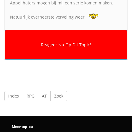
Appel haters mogen bij mij een serie komen maken.
Natuurlijk overheerste verveling weer
Index
RPG
AT
Zoek
Meer topics: