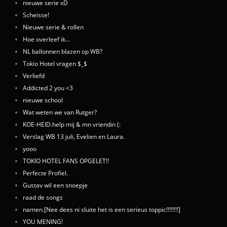
nieuwe serie xD
Scheisse!
Nieuwe serie & rollen
Hoe overleef ik...
NL ballonnen blazen op WB?
Tokio Hotel vragen $_$
Verliefd
Addicted 2 you <3
nieuwe school
Wat weten we van Rutger?
KOE-HEID.help mij & mn vriendin (:
Verslag WB 13 juli, Evelien en Laura.
yooo
TOKIO HOTEL FANS OPGELET!!
Perfecte Profiel.
Gustav wil een snoepje
raad de songs
namen.[Nee dees ni sluite het is een serieus toppic!!!!!!!!]
YOU MENING!