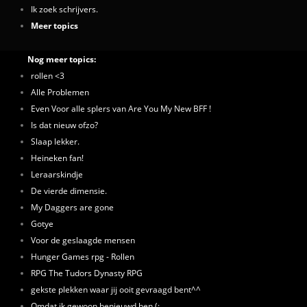
Ik zoek schrijvers.
Meer topics
Nog meer topics:
rollen <3
Alle Problemen
Even Voor alle splers van Are You My New BFF !
Is dat nieuw ofzo?
Slaap lekker.
Heineken fan!
Leraarskindje
De vierde dimensie.
My Daggers are gone
Gotye
Voor de geslaagde mensen
Hunger Games rpg - Rollen
RPG The Tudors Dynasty RPG
gekste plekken waar jij ooit gevraagd bent^^
Omdat ik gewoon benieuwd ben (: