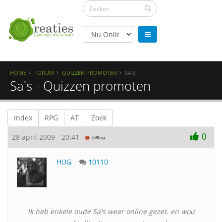
HOME
FORUM
QUIZZEN PROMOTEN
SA'S
Sa's - Quizzen promoten
Index
RPG
AT
Zoek
0
28 april 2009 - 20:41
HUG
10110
Ik heb enkele oude Sa's weer online gezet. en wou