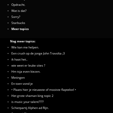
Opdracht.
Wat is dat?
Sorry?
Starbucks
Meer topics
Nog meer topics:
Wie kan me helpen.
Een crush op de jonge John Travolta ;3
ik haat het..
wie weet er leuke sites ?
Hm tsja even kiezen.
Metingen
En toen vond je
• Plaats hier je nieuwste of mooiste flaptekst! •
Het grote shaman king topic 2
is music your talent????
Schietpartij Alphen ad Rijn.