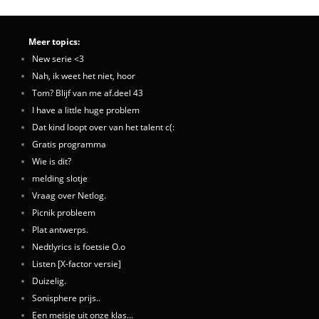
Meer topics:
New serie <3
Nah, ik weet het niet, hoor
Tom? Blijf van me af.deel 43
I have a little huge problem
Dat kind loopt over van het talent c(:
Gratis programma
Wie is dit?
melding slotje
Vraag over Netlog.
Picnik probleem
Plat antwerps.
Nedtlyrics is foetsie O.o
Listen [X-factor versie]
Duizelig.
Sonisphere prijs..
Een meisje uit onze klas...