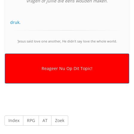
vragen of jullie die eens wouden maken.
druk.
'Jesus said love one another, He didn't say love the whole world.
Index
RPG
AT
Zoek