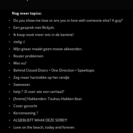
Nog meer topics:
Do you show me love or are you in love with someone else? A guy?
Een gesprek met Rickjuh.
Ik koop nooit meer iets in de kantine!
zielig :l
MIjn gitaar maakt geen mooie akkoorden.
Router problemen
Wat nu?
Behind Closed Doors • One Direction • Speeltopic
Zeg maar hartstikke op het randje
Sweeeeet.
help ? :D over wie een verhaal?
[Anime] Hakkenden: Touhou Hakken Ibun
Cover gezocht
Kerstmeeting ?
ALSJEBLIEFT MAAK DEZE SERIE!!!
Love on the beach, today and forever.