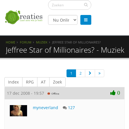
HOME
FORUM
MUZIEK
JEFFREE STAR OF MILLIONAIRES?
Jeffree Star of Millionaires? - Muziek
1
2
Index
RPG
AT
Zoek
0
17 dec 2008 - 19:57
myneverland
127