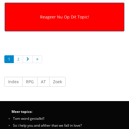
1
2
Index
RPG
AT
Zoek
Meer topics:
Tom word gestalkt!!
So i help you and afther that we fall in love?