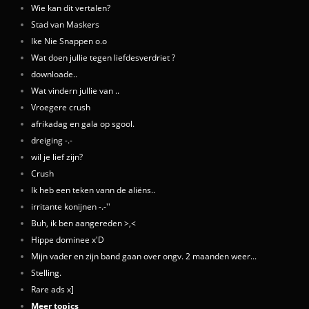
Wie kan dit vertalen?
Stad van Maskers
Ike Nie Snappen o.o
Wat doen jullie tegen liefdesverdriet ?
downloade..
Wat vindern jullie van ..
Vroegere crush
afrikadag en gala op sgool.
dreiging -.-
wil je lief zijn?
Crush
Ik heb een teken vann de aliëns..
irritante konijnen -.-''
Buh, ik ben aangereden >,<
Hippe dominee x'D
Mijn vader en zijn band gaan over ongv. 2 maanden weer...
Stelling.
Rare ads x]
Meer topics