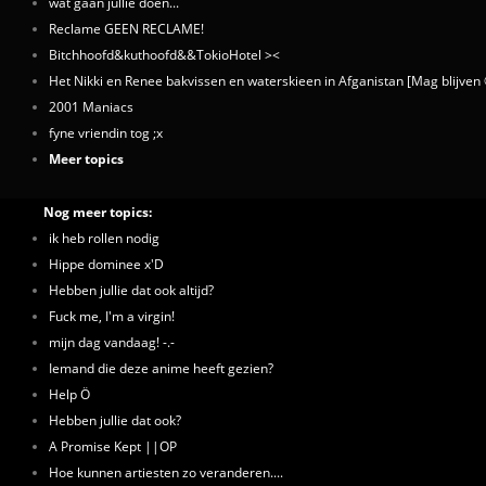
wat gaan jullie doen...
Reclame GEEN RECLAME!
Bitchhoofd&kuthoofd&&TokioHotel ><
Het Nikki en Renee bakvissen en waterskieen in Afganistan [Mag blijve
2001 Maniacs
fyne vriendin tog ;x
Meer topics
Nog meer topics:
ik heb rollen nodig
Hippe dominee x'D
Hebben jullie dat ook altijd?
Fuck me, I'm a virgin!
mijn dag vandaag! -.-
Iemand die deze anime heeft gezien?
Help Ö
Hebben jullie dat ook?
A Promise Kept ||OP
Hoe kunnen artiesten zo veranderen....