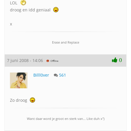
LOL
droog en idd geniaal
x
Erase and Replace
0
7 juni 2008 - 14:06
Billl0ver
561
Zo droog
Want daar word je groot en sterk van... Like duh x'')