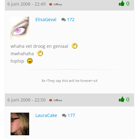
0
6 juni 2008 - 22:49
ElisaGeval
172
whaha vet droog en geniaal
mwhahaha
hiphip
Xx~They say this will be forever~xX
0
6 juni 2008 - 22:50
LauraCake
177