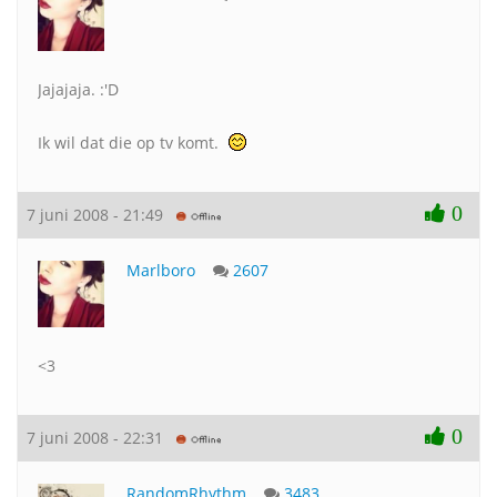
Jajajaja. :'D
Ik wil dat die op tv komt.
0
7 juni 2008 - 21:49
Marlboro
2607
<3
0
7 juni 2008 - 22:31
RandomRhythm
3483