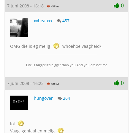
0
7 juni 2008 - 16:18
xxbeauxx
457
OMG die is eg melig
whoehoe vaagheid\
Life is bigger It's bigger than you And you are not me
0
7 juni 2008 - 16:23
hungover
264
lol
Vaag, geniaal en melig