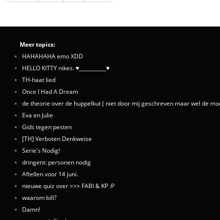
Meer topics:
HAHAHAHA emo XDD
HELLO KITTY nikes. ♥___________♥
TH-haat lied
Once I Had A Dream
de theorie over de huppelkut ( niet door mij geschreven maar wel de moe
Eva en Julie
Gids tegen pesten
[TH] Verboten Denkweise
Serie's Nodig!
dringent: personen nodig
Aftellen voor 14 juni.
nieuwe quiz over >>> FABI & KP :P
waarom bill?
Damn!