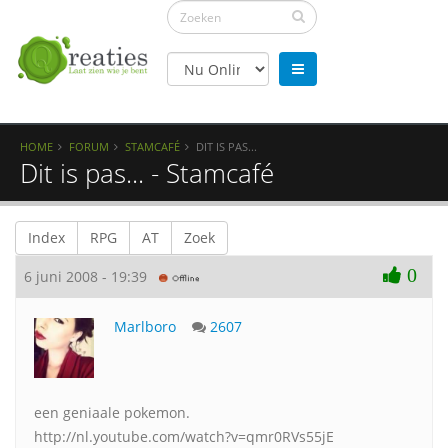
HOME
FORUM
STAMCAFÉ
DIT IS PAS...
Dit is pas... - Stamcafé
Index
RPG
AT
Zoek
0
6 juni 2008 - 19:39
Marlboro
2607
een geniaale pokemon.
http://nl.youtube.com/watch?v=qmr0RVs55jE