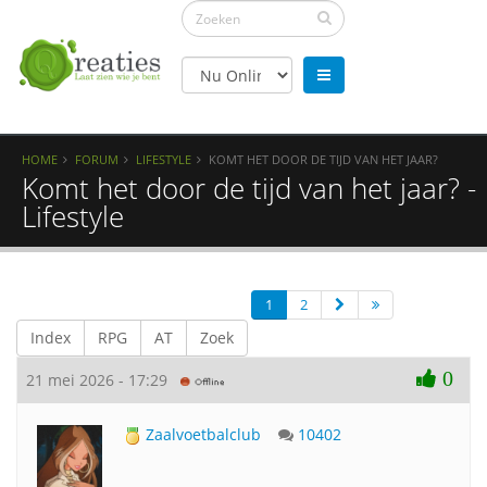
HOME
FORUM
LIFESTYLE
KOMT HET DOOR DE TIJD VAN HET JAAR?
Komt het door de tijd van het jaar? -
Lifestyle
1
2
Index
RPG
AT
Zoek
0
21 mei 2026 - 17:29
Zaalvoetbalclub
10402