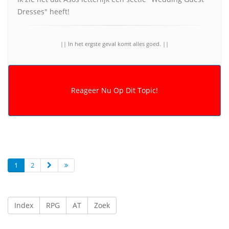
Dresses" heeft!
|| In het ergste geval komt alles goed. ||
1
2
Index
RPG
AT
Zoek