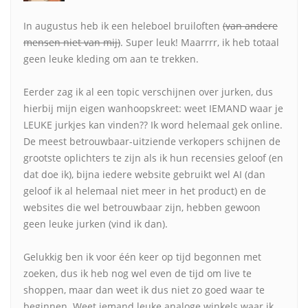
In augustus heb ik een heleboel bruiloften
(van andere
mensen niet van mij)
. Super leuk! Maarrrr, ik heb totaal
geen leuke kleding om aan te trekken.
Eerder zag ik al een topic verschijnen over jurken, dus
hierbij mijn eigen wanhoopskreet: weet IEMAND waar je
LEUKE jurkjes kan vinden?? Ik word helemaal gek online.
De meest betrouwbaar-uitziende verkopers schijnen de
grootste oplichters te zijn als ik hun recensies geloof (en
dat doe ik), bijna iedere website gebruikt wel AI (dan
geloof ik al helemaal niet meer in het product) en de
websites die wel betrouwbaar zijn, hebben gewoon
geen leuke jurken (vind ik dan).
Gelukkig ben ik voor één keer op tijd begonnen met
zoeken, dus ik heb nog wel even de tijd om live te
shoppen, maar dan weet ik dus niet zo goed waar te
beginnen. Weet iemand leuke analoge winkels waar ik