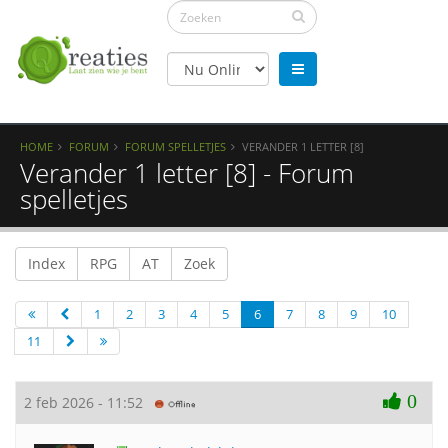
HOME
FORUM
FORUM SPELLETJES
VERANDER 1 LETTER [8]
Verander 1 letter [8] - Forum
spelletjes
Index
RPG
AT
Zoek
1
2
3
4
5
6
7
8
9
10
11
0
2 feb 2026 - 11:52