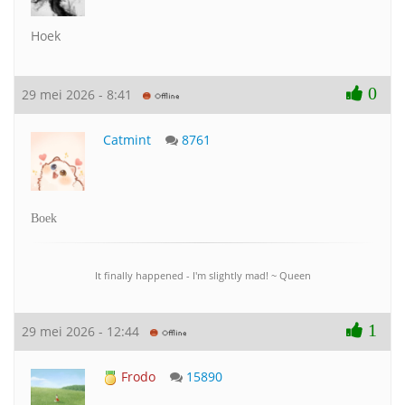
Hoek
0
29 mei 2026 - 8:41
Catmint
8761
Boek
It finally happened - I'm slightly mad! ~ Queen
1
29 mei 2026 - 12:44
Frodo
15890