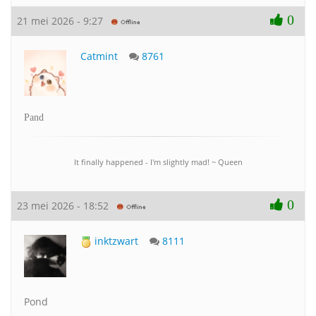
0
21 mei 2026 - 9:27
Catmint
8761
Pand
It finally happened - I'm slightly mad! ~ Queen
0
23 mei 2026 - 18:52
inktzwart
8111
Pond