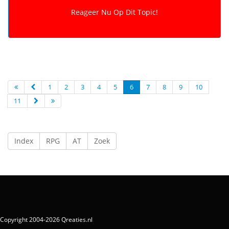
1
2
3
4
5
6
7
8
9
10
11
Index
RPG
AT
Zoek
Copyright 2004-2026 Qreaties.nl