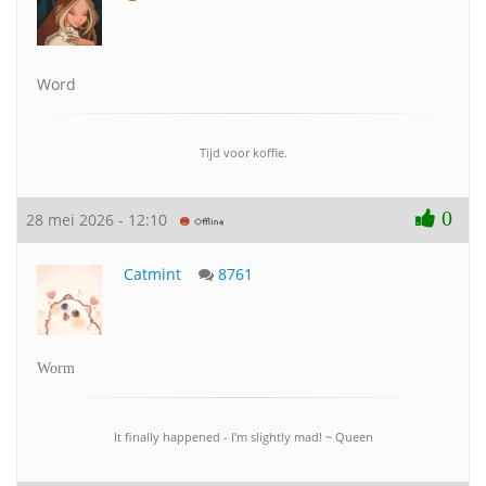
Word
Tijd voor koffie.
0
28 mei 2026 - 12:10
Catmint
8761
Worm
It finally happened - I'm slightly mad! ~ Queen