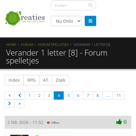
HOME
FORUM
FORUM SPELLETJES
VERANDER 1 LETTER [8]
Verander 1 letter [8] - Forum
spelletjes
Index
RPG
AT
Zoek
1
2
3
4
5
6
7
8
...
11
0
2 feb 2026 - 11:52