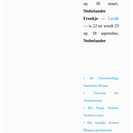
op 30 maart,
Nederlander
Froukje
—
Leodh
— is 22 en wordt 23
op 18 september,
Nederlander
• De Gewel(dad)ige
Starkische Mutsen
• Tinychat der
Awesomeness
• Het Nogal Verlaten
Twitteraccount
• Het Jaarlijks Actieve
Bluppie-gerelateerde