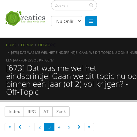
HOME
FORUM
OFF-TOPIC
[673] DAT WAS ME WEL HET EINDSPRINTJE! GAAN WE DIT TOPIC NU OOK BINNE
EEN JAAR (OF 2) VOL KRIJGEN?
[673] Dat was me wel het
eindsprintje! Gaan we dit topic nu o
binnen een jaar (of 2) vol krijgen? -
Off-Topic
Index
RPG
AT
Zoek
1
2
3
4
5