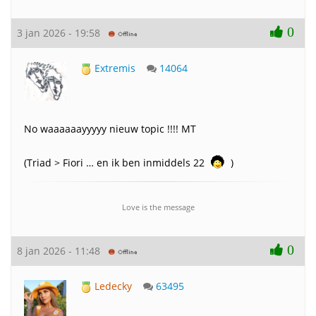
0
3 jan 2026 - 19:58
Extremis
14064
No waaaaaayyyyy nieuw topic !!!! MT
(Triad > Fiori … en ik ben inmiddels 22
)
Love is the message
0
8 jan 2026 - 11:48
Ledecky
63495