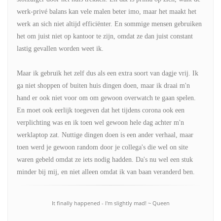
werk-privé balans kan vele malen beter imo, maar het maakt het
werk an sich niet altijd efficiënter. En sommige mensen gebruiken
het om juist niet op kantoor te zijn, omdat ze dan juist constant
lastig gevallen worden weet ik.
Maar ik gebruik het zelf dus als een extra soort van dagje vrij. Ik
ga niet shoppen of buiten huis dingen doen, maar ik draai m'n
hand er ook niet voor om om gewoon overwatch te gaan spelen.
En moet ook eerlijk toegeven dat het tijdens corona ook een
verplichting was en ik toen wel gewoon hele dag achter m'n
werklaptop zat. Nuttige dingen doen is een ander verhaal, maar
toen werd je gewoon random door je collega's die wel on site
waren gebeld omdat ze iets nodig hadden. Da's nu wel een stuk
minder bij mij, en niet alleen omdat ik van baan veranderd ben.
It finally happened - I'm slightly mad! ~ Queen