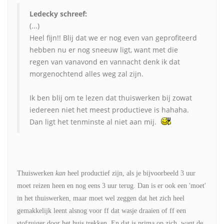
Ledecky schreef:
(...)
Heel fijn!! Blij dat we er nog even van geprofiteerd
hebben nu er nog sneeuw ligt, want met die
regen van vanavond en vannacht denk ik dat
morgenochtend alles weg zal zijn.
Ik ben blij om te lezen dat thuiswerken bij zowat
iedereen niet het meest productieve is hahaha.
Dan ligt het tenminste al niet aan mij.
Thuiswerken
kan
heel productief zijn, als je bijvoorbeeld 3 uur
moet reizen heen en nog eens 3 uur terug. Dan is er ook een 'moet'
in het thuiswerken, maar moet wel zeggen dat het zich heel
gemakkelijk leent alsnog voor ff dat wasje draaien of ff een
stofzuiger door het huis trekken. En dat is prima op zich, want de