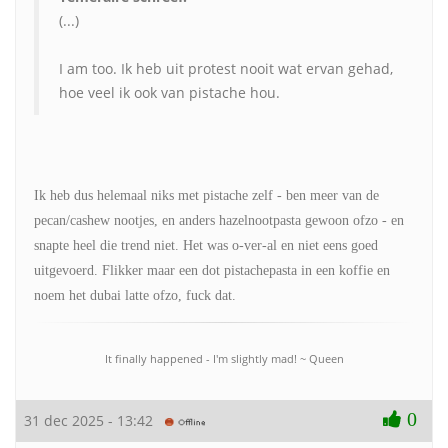
(...)
I am too. Ik heb uit protest nooit wat ervan gehad,
hoe veel ik ook van pistache hou.
Ik heb dus helemaal niks met pistache zelf - ben meer van de
pecan/cashew nootjes, en anders hazelnootpasta gewoon ofzo - en
snapte heel die trend niet. Het was o-ver-al en niet eens goed
uitgevoerd. Flikker maar een dot pistachepasta in een koffie en
noem het dubai latte ofzo, fuck dat.
It finally happened - I'm slightly mad! ~ Queen
0
31 dec 2025 - 13:42