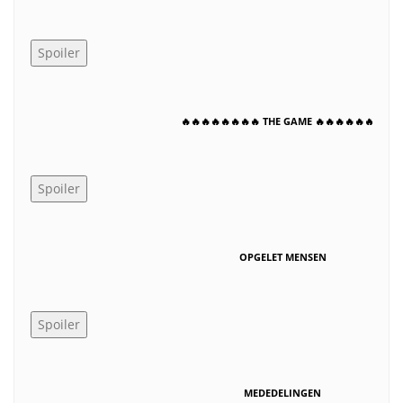
🔥🔥🔥🔥🔥🔥🔥🔥 THE GAME 🔥🔥🔥🔥🔥🔥🔥
OPGELET MENSEN
MEDEDELINGEN