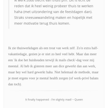
Ik werk zooo slecht van thuis pfff. Dit is echt de
reden dat ik heel weinig probeer thuis te werken
haha (met uitzondering van de feestdagen dan).
Straks sneeuwwandeling maken en hopelijk met
meer motivatie terug thuis komen.
Ik zie thuiswerkdagen als een treat van werk zelf. Zo'n extra half-
vakantiedagje, gezien je er niet zo heel veel hebt. Maar dan meer
een 'ik doe het huishouden terwijl ik mails check'-dag voor mij
meestal. Al heb ik gisteren meer aan dice gewerkt dan aan werk,
maar hey wel hard gewerkt haha. Niet helemaal de methode, maar
je moet ergens voor je mental health zorgen (of werk-privé balans
dan toch).
It finally happened - I'm slightly mad! ~ Queen