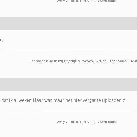
Every villain is a hero in his own mind.
c;
Het roddelblad in mij zit gelijk te roepen, 'Girl, spill the teaaaa!' - M
 dat ik al weken klaar was maar het hier vergat te uploaden :')
Every villain is a hero in his own mind.