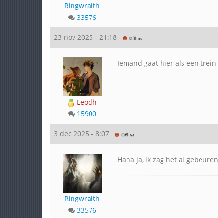
Ringwraith
33576
23 nov 2025 - 21:18
Iemand gaat hier als een trein 
Leodh
15900
3 dec 2025 - 8:07
Haha ja, ik zag het al gebeuren
Ringwraith
33576