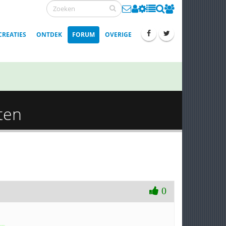
CREATIES
ONTDEK
FORUM
OVERIGE
ten
0