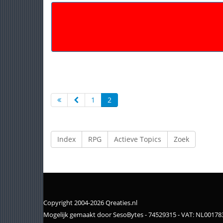
1
2
Index
RPG
Actieve Topics
Zoek
Copyright 2004-2026 Qreaties.nl
Mogelijk gemaakt door SesoBytes - 74529315 - VAT: NL0017