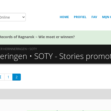
HOME
PROFIEL
FAV
MIJN 
Records of Ragnarok ~ Wie moet er winnen?
R HERINNERINGEN • SOTY
eringen • SOTY - Stories promo
1
2