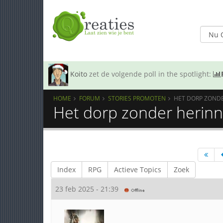
Koito
zet de volgende poll in the spotlight:
HOME
FORUM
STORIES PROMOTEN
HET DORP ZONDE
Het dorp zonder herinn
Index
RPG
Actieve Topics
Zoek
23 feb 2025 - 21:39