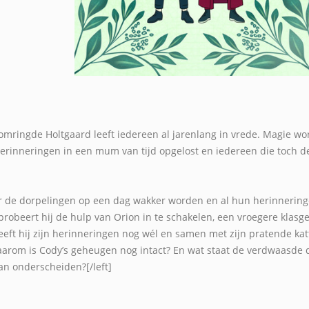
mringde Holtgaard leeft iedereen al jarenlang in vrede. Magie w
erinneringen in een mum van tijd opgelost en iedereen die toch de
 de dorpelingen op een dag wakker worden en al hun herinneringen
probeert hij de hulp van Orion in te schakelen, een vroegere klasge
eeft hij zijn herinneringen nog wél en samen met zijn pratende ka
aarom is Cody’s geheugen nog intact? En wat staat de verdwaasde
kan onderscheiden?[/left]