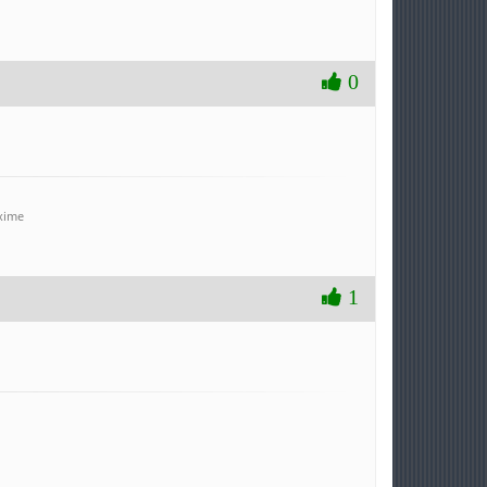
0
axime
1