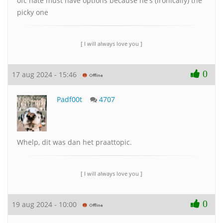
ofc nate must have options because he's (ironically) the
picky one
[ I will always love you ]
0
17 aug 2024 - 15:46
Padf00t
4707
Whelp, dit was dan het praattopic.
[ I will always love you ]
0
19 aug 2024 - 10:00