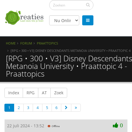
HOME
FORUM
PRAATTOPICS
[RPG • 300 • V3] DISNEY DESCENDANTS METANOIA UNIVERSITY • PRAATTOPIC 4
[RPG • 300 • V3] Disney Descendant
Metanoia University • Praattopic 4 -
Praattopics
Index
RPG
AT
Zoek
1
2
3
4
5
6
0
22 juli 2024 - 13:52