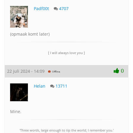
Padf00t
4707
(opmaak komt later)
[ I will always love you ]
0
22 juli 2024 - 14:09
Helan
13711
Mine.
'Three words, large enough to tip the world; I remember you.'