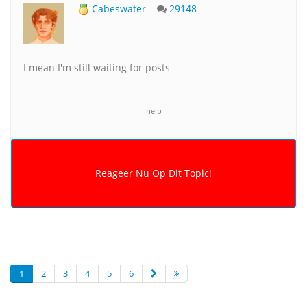
Cabeswater
29148
I mean I'm still waiting for posts
help
1
2
3
4
5
6