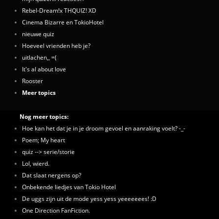
Rebel-Dream!x THQUIZ! XD
Cinema Bizarre en TokioHotel
nieuwe quiz
Hoeveel vrienden heb je?
uitlachen,, =(
It's al about love
Rooster
Meer topics
Nog meer topics:
Hoe kan het dat je in je droom gevoel en aanraking voelt? -_-
Poem; My heart
quiz --> serie/storie
Lol, wierd.
Dat slaat nergens op?
Onbekende liedjes van Tokio Hotel
De uggs zijn uit de mode yess yess yeeeeeees! :D
One Direction FanFiction.