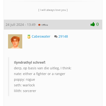
[ I will always love you ]
0
24 juli 2024 - 13:49
Cabeswater
29148
Ilyndrathyl schreef:
derp, op basis van die uitleg, I think:
nate: either a fighter or a ranger
poppy: rogue
seth: warlock
lilith: sorcerer