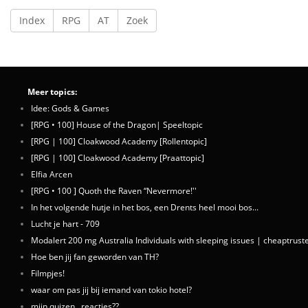
Index
RPG
AT
Zoek
Meer topics:
Idee: Gods & Games
[RPG • 100] House of the Dragon| Speeltopic
[RPG | 100] Cloakwood Academy [Rollentopic]
[RPG | 100] Cloakwood Academy [Praattopic]
Elfia Arcen
[RPG • 100 ] Quoth the Raven “Nevermore!''
In het volgende hutje in het bos, een Drents heel mooi bos...
Lucht je hart - 709
Modalert 200 mg Australia Individuals with sleeping issues | cheaptru
Hoe ben jij fan geworden van TH?
Filmpjes!
waar om pas jij bij iemand van tokio hotel?
mijn quizen.. reacties??