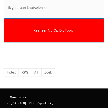
Ik ga eraan knutselen ✨️
Index
RPG
AT
Zoek
Meer topics:
[RPG - 100] S.P.O.T. [Speeltopic]