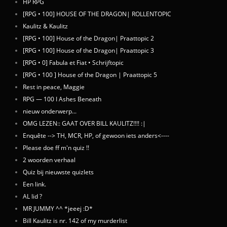
HP RPG
[RPG • 100] HOUSE OF THE DRAGON| ROLLENTOPIC
Kaulitz & Kaulitz
[RPG • 100] House of the Dragon| Praattopic 2
[RPG • 100] House of the Dragon| Praattopic 3
[RPG • 0] Fabula et Fiat • Schrijftopic
[RPG • 100 ] House of the Dragon | Praattopic 5
Rest in peace, Maggie
RPG — 100 I Ashes Beneath
nieuw onderwerp...
OMG LEZEN:: GAAT OVER BILL KAULITZ!!!! :|
Enquête --> TH, MCR, HP, of gewoon iets anders<----
Please doe ff m'n quiz !!
2 woorden verhaal
Quiz bij nieuwste quizlets
Een link.
AL lid ?
MR JUMMY ^^ *jeeej :D*
Bill Kaulitz is nr. 142 of my murderlist