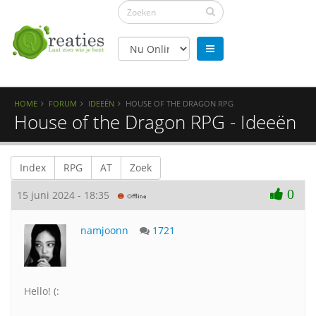
HOME
FORUM
IDEEËN
HOUSE OF THE DRAGON RPG
House of the Dragon RPG - Ideeën
Index
RPG
AT
Zoek
0
15 juni 2024 - 18:35
namjoonn
1721
Hello! (: