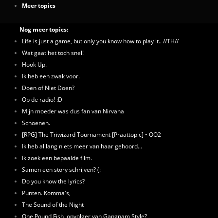
Meer topics
Nog meer topics:
Life is just a game, but only you know how to play it.. //TH//
Wat gaat het toch snel!
Hook Up.
Ik heb een zwak voor.
Doen of Niet Doen?
Op de radio! :D
Mijn moeder was dus fan van Nirvana
Schoenen.
[RPG] The Triwizard Tournament [Praattopic] • OO2
Ik heb al lang niets meer van haar gehoord...
Ik zoek een bepaalde film.
Samen een story schrijven? (:
Do you know the lyrics?
Punten. Komma's,
The Sound of the Night
One Pound Fish, opvolger van Gangnam Style?