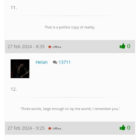
11.
That is a perfect copy of reality.
0
27 feb 2024 - 8:35
Helan
13711
12.
'Three words, large enough to tip the world; I remember you.'
0
27 feb 2024 - 9:25