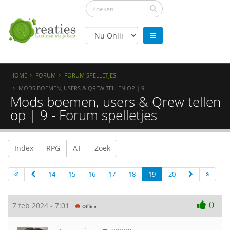
HOME
FORUM
FORUM SPELLETJES
MODS BOEMEN, USERS & QREW TELLEN OP | 9
Mods boemen, users & Qrew tellen
op | 9 - Forum spelletjes
Index
RPG
AT
Zoek
14
15
16
17
18
19
20
0
7 feb 2024 - 7:01