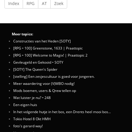
Index
RPG
AT
Zoek
Meer topics:
Constructies van het Heden [SOTY]
[RPG • 100] Greenstone, 1633 | Praattopic
[RPG • 100] Welcome to Magix! | Praattopic 2
Gevleugeld en Gekooid • SOTY
[SOTY] The Queen's Spider
[stelling] Een zesjescultuur is goed voor jongeren.
Meer waardering voor (V)MBO nodig!
Mods boemen, users & Qrew tellen op
Wat luister je nu? • 248
Een eigen huis
In het volgende hutje in het bos, een Drents heel mooi bos...
Tokio Hotel 8 Okt HMH
foto's gerard way!