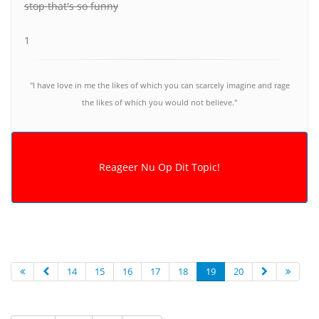
stop that's so funny
1
"I have love in me the likes of which you can scarcely imagine and rage
the likes of which you would not believe."
14
15
16
17
18
19
20