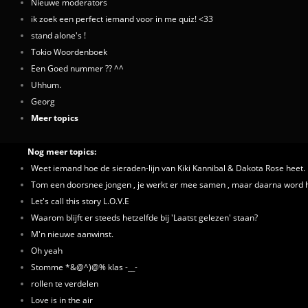
Nieuwe moderators
ik zoek een perfect iemand voor in me quiz! <33
stand alone's !
Tokio Woordenboek
Een Goed nummer ?? ^^
Uhhum.
Georg
Meer topics
Nog meer topics:
Weet iemand hoe de sieraden-lijn van Kiki Kannibal & Dakota Rose heet.
Tom een doorsnee jongen , je werkt er mee samen , maar daarna word hij
Let's call this story L.O.V.E
Waarom blijft er steeds hetzelfde bij 'Laatst gelezen' staan?
M'n nieuwe aanwinst.
Oh yeah
Stomme *&@^)@% klas -__-
rollen te verdelen
Love is in the air