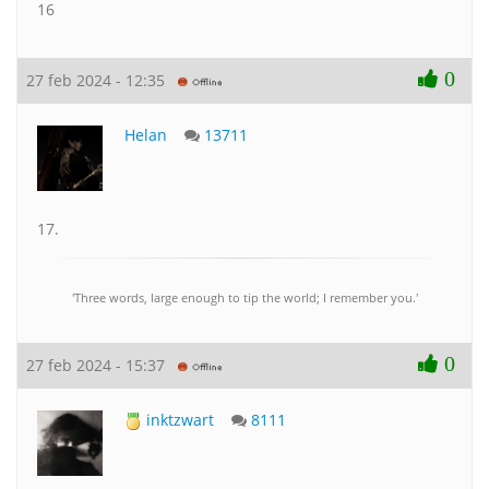
16
0
27 feb 2024 - 12:35
Helan
13711
17.
'Three words, large enough to tip the world; I remember you.'
0
27 feb 2024 - 15:37
inktzwart
8111