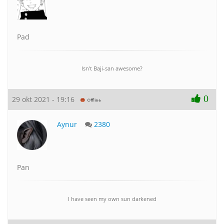
Pad
Isn't Baji-san awesome?
0
29 okt 2021 - 19:16
Aynur
2380
Pan
I have seen my own sun darkened