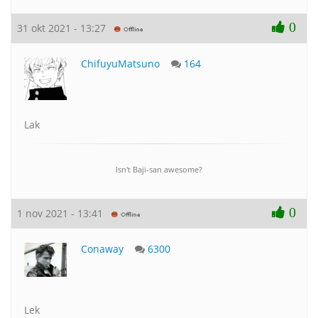
0
31 okt 2021 - 13:27
ChifuyuMatsuno
164
Lak
Isn't Baji-san awesome?
0
1 nov 2021 - 13:41
Conaway
6300
Lek