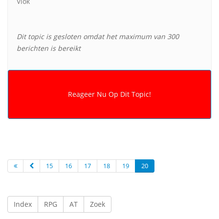
Vlok
Dit topic is gesloten omdat het maximum van 300
berichten is bereikt
15
16
17
18
19
20
Index
RPG
AT
Zoek