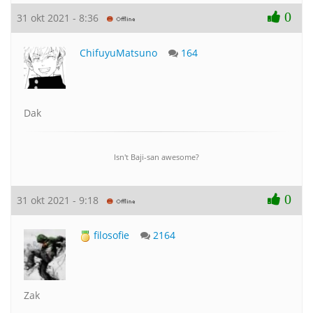
0
31 okt 2021 - 8:36
ChifuyuMatsuno
164
Dak
Isn't Baji-san awesome?
0
31 okt 2021 - 9:18
filosofie
2164
Zak