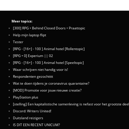
Meer topics:
[300] RPG • Behind Closed Doors • Praattopic
Help mijn laptop flipt
Tester
[RPG - [16+] - 100 ] Animal hotel [Rollentopic]
[RPG • 0] Experium || 02
[RPG - [16+] - 100 ] Animal hotel [Speeltopic]
Waar schrijven niet handig voor is!
Respondenten gezochtttt
Wat te doen tijdens je coronavirus quarantaine?
[MOD] Promotie voor jouw nieuwe creatie?
PlayStation plus
[stelling] Een kapitalistische samenleving is nefast voor het grootste dee
Discord: Writers United!
Duitsland reizigers
IS DIT EEN RECENT UNICUM?