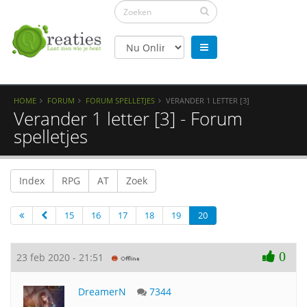
HOME
FORUM
FORUM SPELLETJES
VERANDER 1 LETTER [3]
Verander 1 letter [3] - Forum
spelletjes
Index
RPG
AT
Zoek
15
16
17
18
19
20
0
23 feb 2020 - 21:51
DreamerN
7344