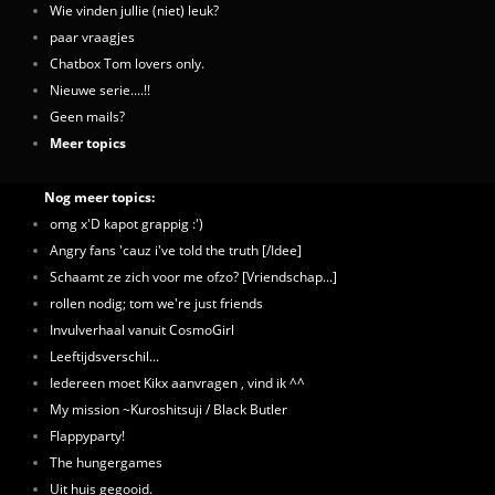
Wie vinden jullie (niet) leuk?
paar vraagjes
Chatbox Tom lovers only.
Nieuwe serie....!!
Geen mails?
Meer topics
Nog meer topics:
omg x'D kapot grappig :')
Angry fans 'cauz i've told the truth [/Idee]
Schaamt ze zich voor me ofzo? [Vriendschap...]
rollen nodig; tom we're just friends
Invulverhaal vanuit CosmoGirl
Leeftijdsverschil...
Iedereen moet Kikx aanvragen , vind ik ^^
My mission ~Kuroshitsuji / Black Butler
Flappyparty!
The hungergames
Uit huis gegooid.