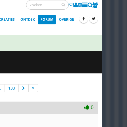
CREATIES
ONTDEK
FORUM
OVERIGE
.
133
0