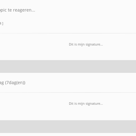
opic te reageren...
4 ]
Dit is mijn signature...
g (7dag(en))
Dit is mijn signature...