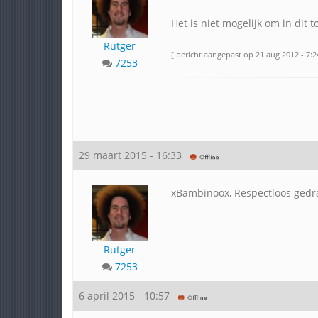
Het is niet mogelijk om in dit t
Rutger
[ bericht aangepast op 21 aug 2012 - 7:2
7253
29 maart 2015 - 16:33
xBambinoox, Respectloos gedra
Rutger
7253
6 april 2015 - 10:57