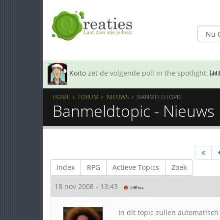
Koito
zet de volgende poll in the spotlight:
HOME
FORUM
NIEUWS
BANMELDTOPIC
Banmeldtopic - Nieuws
Index
RPG
Actieve Topics
Zoek
18 nov 2008 - 13:43
In dit topic zullen automatisc