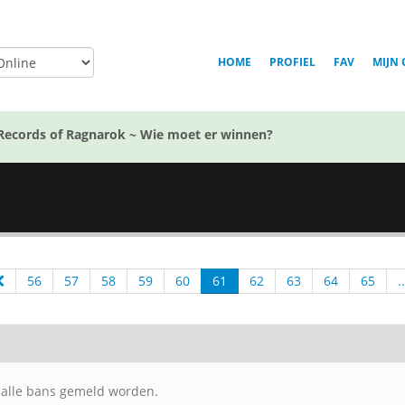
HOME
PROFIEL
FAV
MIJN 
Records of Ragnarok ~ Wie moet er winnen?
56
57
58
59
60
61
62
63
64
65
..
h alle bans gemeld worden.