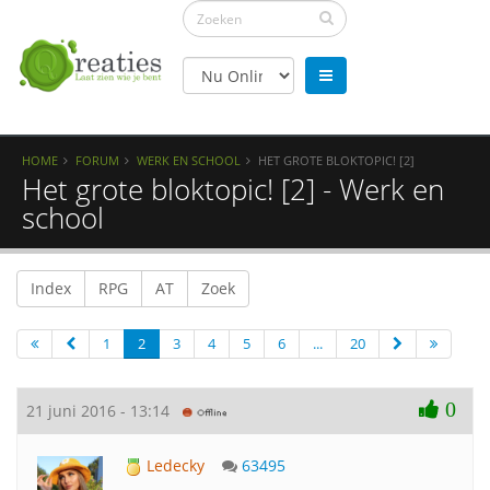
HOME
FORUM
WERK EN SCHOOL
HET GROTE BLOKTOPIC! [2]
Het grote bloktopic! [2] - Werk en
school
Index
RPG
AT
Zoek
1
2
3
4
5
6
...
20
0
21 juni 2016 - 13:14
Ledecky
63495