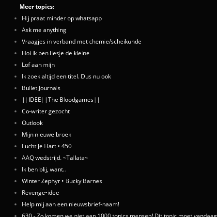
Meer topics:
Hij praat minder op whatsapp
Ask me anything
Vraagjes in verband met chemie/scheikunde
Hoi ik ben liesje de kleine
Lof aan mijn
Ik zoek altijd een titel. Dus nu ook
Bullet Journals
||IDEE||The Bloodgames||
Co-writer gezocht
Outlook
Mijn nieuwe broek
Lucht Je Hart • 450
AAQ wedstrijd. ~Tallata~
Ik ben blij, want..
Winter Zephyr • Bucky Barnes
Revenge•idee
Help mij aan een nieuwsbrief-naam!
630 - Zo komen we niet aan 1000 topics mensen! Dit topic moet vandaag