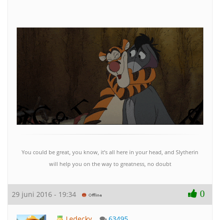
You could be great, you know, it’s all here in your head, and Slytherin
will help you on the way to greatness, no doubt
0
29 juni 2016 - 19:34
Ledecky
63495