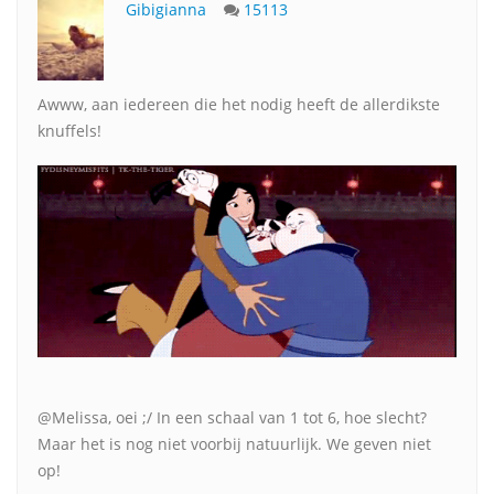
Gibigianna
15113
Awww, aan iedereen die het nodig heeft de allerdikste
knuffels!
@Melissa, oei ;/ In een schaal van 1 tot 6, hoe slecht?
Maar het is nog niet voorbij natuurlijk. We geven niet
op!