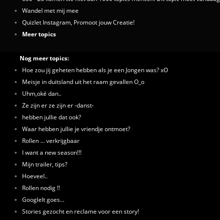
Wandel met mij mee
Quizlet Instagram, Promoot jouw Creatie!
Meer topics
Nog meer topics:
Hoe zou jij geheten hebben als je een Jongen was? xO
Meisje in duitsland uit het raam gevallen O_o
Uhm,oké dan..
Ze zijn er ze zijn er -danst-
hebben jullie dat ook?
Waar hebben jullie je vriendje ontmoet?
Rollen ... verkrijgbaar
I want a new season!!!
Mijn trailer, tips?
Hoeveel..
Rollen nodig !!
GoogleIt goes...
Stories gezocht en reclame voor een story!