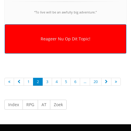
“To live will be an awfully big adventure.”
1
2
3
4
5
6
...
20
Index
RPG
AT
Zoek