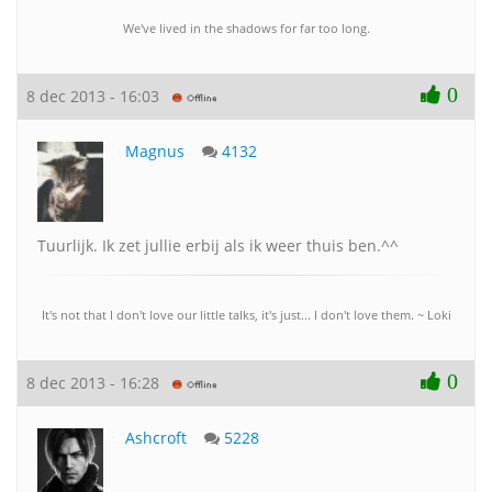
We've lived in the shadows for far too long.
0
8 dec 2013 - 16:03
Magnus
4132
Tuurlijk. Ik zet jullie erbij als ik weer thuis ben.^^
It's not that I don't love our little talks, it's just... I don't love them. ~ Loki
0
8 dec 2013 - 16:28
Ashcroft
5228