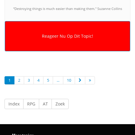
“Destroying things is much easier than making them." Suzanne Collins
1
2
3
4
5
...
10
Index
RPG
AT
Zoek