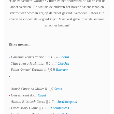
er als ze verliefd worden? Zullen ze het doorzetten of zal de een de
ander verlaten? En wat als de anderen het horen? Vriendschap en
vertrouwen worden erg op de proef gesteld. Verboden liefdes zijn
overal te vinden als je goed kijkt. Maar wat gebeurt er als anderen
er achter komen?
Rijke mensen:
-
Cameron Tomas Yorkwill ll 1,2 ll
Bootin
-
Ylias Fresco McAllistar ll 1,4 ll
CityOwl
-
Elliot Samuel Yorkwill ll 1,5 ll
Raccoon
-
-
-
Aiméé Christina Miller ll 1,6
Orbis
-
Gereserveerd door
Kayal
-
Allison Elizabeth Caers || 1,7 ||
JustLovegood
-
Dawn Mary Claire || 1,7 ||
XSoulmatesX