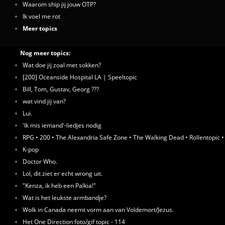
Waarom ship jij jouw OTP?
Ik voel me rot
Meer topics
Nog meer topics:
Wat doe jij zoal met sokken?
[200] Oceanside Hospital LA | Speeltopic
Bill, Tom, Gustav, Georg ???
wat vind jij van?
Lui.
'Ik mis iemand'-liedjes nodig
RPG • 200 • The Alexandria Safe Zone • The Walking Dead • Rollentopic •
K-pop
Doctor Who.
Lol, dit ziet er echt wrong uit.
"Kenza, ik heb een Palkia!"
Wat is het leukste armbandje?
Wolk in Canada neemt vorm aan van Voldemort/Jezus.
Het One Direction foto/gif topic - 114