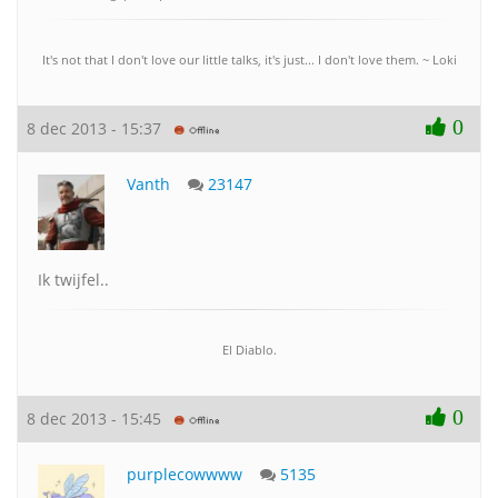
It's not that I don't love our little talks, it's just... I don't love them. ~ Loki
0
8 dec 2013 - 15:37
Vanth
23147
Ik twijfel..
El Diablo.
0
8 dec 2013 - 15:45
purplecowwww
5135