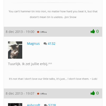
You can’t hammer tin into iron, no matter how hard you beat it, but that
doesn’t mean tin is useless. -Jon Snow
0
8 dec 2013 - 19:00
Magnus
4132
Tuurlijk. Ik zet jullie erbij.^^
It's not that I don't love our little talks, it's just... I don't love them. ~ Loki
0
8 dec 2013 - 19:07
Ashcroft
5228