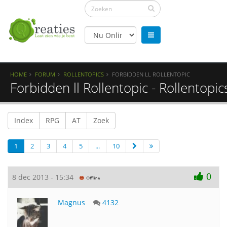
HOME
FORUM
ROLLENTOPICS
FORBIDDEN LL ROLLENTOPIC
Forbidden ll Rollentopic - Rollentopic
Index
RPG
AT
Zoek
1
2
3
4
5
...
10
0
8 dec 2013 - 15:34
Magnus
4132