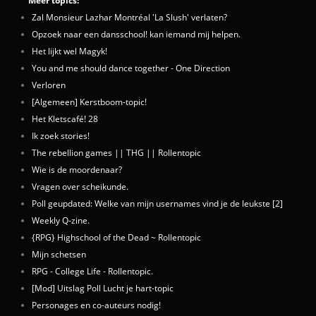
Meer topics:
Zal Monsieur Lazhar Montréal 'La Slush' verlaten?
Opzoek naar een dansschool! kan iemand mij helpen.
Het lijkt wel Magyk!
You and me should dance together - One Direction
Verloren
[Algemeen] Kerstboom-topic!
Het Kletscafé! 28
Ik zoek stories!
The rebellion games || THG || Rollentopic
Wie is de moordenaar?
Vragen over scheikunde.
Poll geupdated: Welke van mijn usernames vind je de leukste [2]
Weekly Q-zine.
{RPG} Highschool of the Dead ~ Rollentopic
Mijn schetsen
RPG - College Life - Rollentopic.
[Mod] Uitslag Poll Lucht je hart-topic
Personages en co-auteurs nodig!