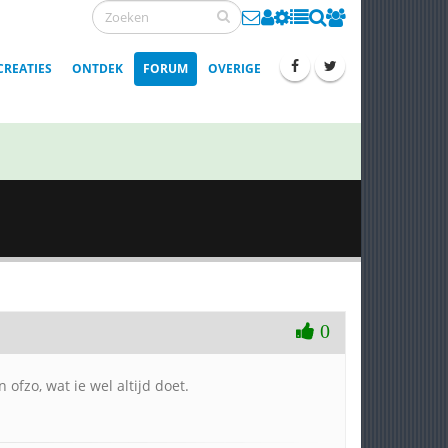
CREATIES
ONTDEK
FORUM
OVERIGE
0
 ofzo, wat ie wel altijd doet.