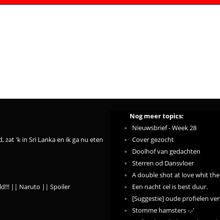
Nog meer topics:
Nieuwsbrief - Week 28
zat 'k in Sri Lanka en ik ga nu eten, so byes :'D - 205
Cover gezocht
Doolhof van gedachten
Sterren od Dansvloer
A double shot at love whit the
d!!! || Naruto || Spoiler
Een nacht cel is best duur.
[Suggestie] oude profielen v
Stomme hamsters -.-'