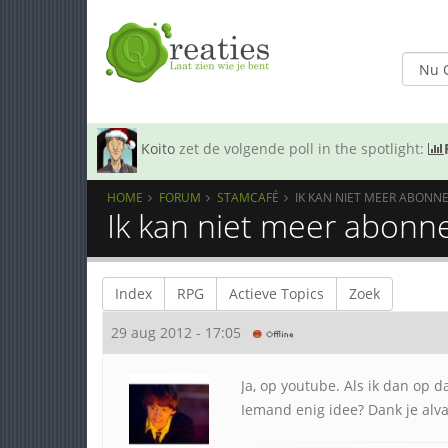
Koito
zet de volgende poll in the spotlight:
HOME
FORUM
STAMCAFÉ
IK KAN NIET MEER ABONN
Ik kan niet meer abonn
Index
RPG
Actieve Topics
Zoek
29 aug 2012 - 17:05
Ja, op youtube. Als ik dan op d
Iemand enig idee? Dank je alva