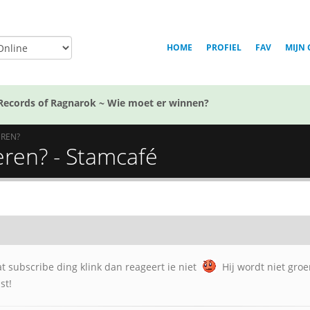
HOME
PROFIEL
FAV
MIJN 
Records of Ragnarok ~ Wie moet er winnen?
EREN?
eren? - Stamcafé
at subscribe ding klink dan reageert ie niet
Hij wordt niet groen
st!