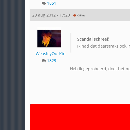
1851
29 aug 2012 - 17:20
Scandal schreef:
Ik had dat daarstraks ook. 
WeasleyOurKing
1829
Heb ik geprobeerd, doet het no