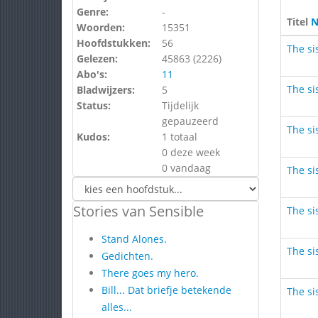
Genre:
-
Titel
N
Woorden:
15351
Hoofdstukken:
56
The sis
Gelezen:
45863 (
2226
)
Abo's:
11
The sis
Bladwijzers:
5
Status:
Tijdelijk
gepauzeerd
The sis
Kudos:
1 totaal
0 deze week
0 vandaag
The sis
Stories van Sensible
The sis
Stand Alones.
The sis
Gedichten.
There goes my hero.
Bill... Dat briefje betekende
The sis
alles...