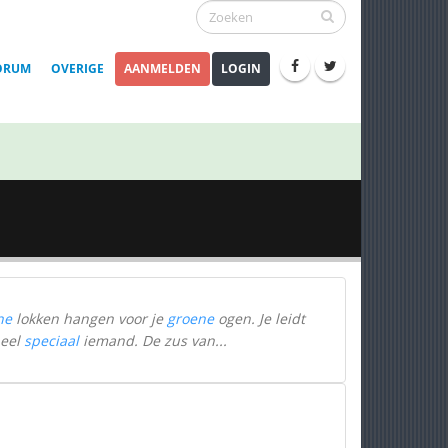
ORUM
OVERIGE
AANMELDEN
LOGIN
ne
lokken hangen voor je
groene
ogen. Je leidt
heel
speciaal
iemand. De zus van...