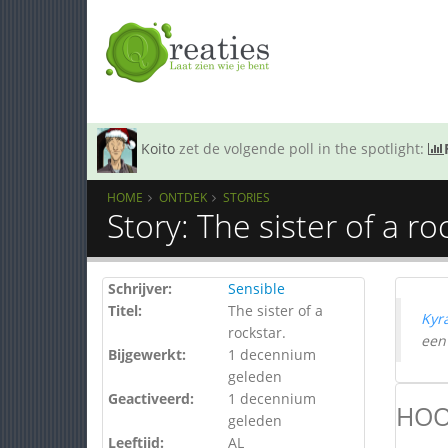
Koito
zet de volgende poll in the spotlight:
HOME
ONTDEK
STORIES
Story: The sister of a ro
Schrijver:
Sensible
Titel:
The sister of a
Kyr
rockstar.
een
Bijgewerkt:
1 decennium
geleden
Geactiveerd:
1 decennium
HOO
geleden
Leeftijd:
AL