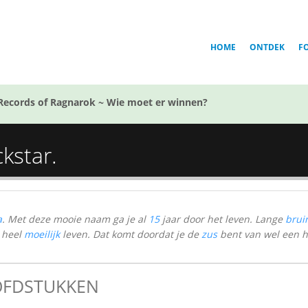
HOME
ONTDEK
F
Records of Ragnarok ~ Wie moet er winnen?
ckstar.
a
. Met deze mooie naam ga je al
15
jaar door het leven. Lange
brui
 heel
moeilijk
leven. Dat komt doordat je de
zus
bent van wel een 
FDSTUKKEN