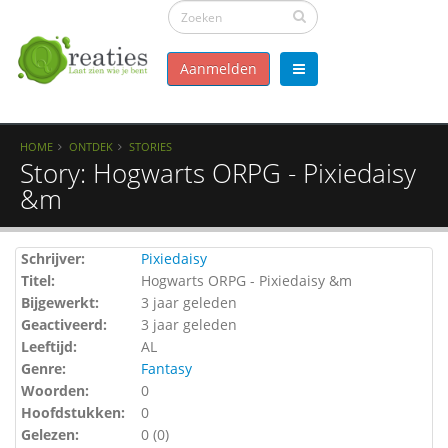
Aanmelden
HOME
ONTDEK
STORIES
Story: Hogwarts ORPG - Pixiedaisy
&m
Schrijver:
Pixiedaisy
Titel:
Hogwarts ORPG - Pixiedaisy &m
Bijgewerkt:
3 jaar geleden
Geactiveerd:
3 jaar geleden
Leeftijd:
AL
Genre:
Fantasy
Woorden:
0
Hoofdstukken:
0
Gelezen:
0 (
0
)