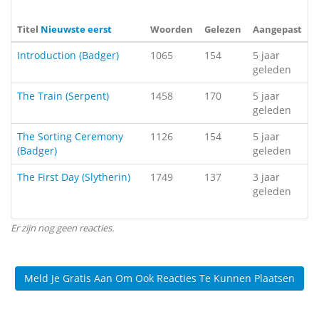
Titel
Nieuwste eerst
Woorden
Gelezen
Aangepast
Introduction (Badger)
1065
154
5 jaar
geleden
The Train (Serpent)
1458
170
5 jaar
geleden
The Sorting Ceremony
1126
154
5 jaar
(Badger)
geleden
The First Day (Slytherin)
1749
137
3 jaar
geleden
Er zijn nog geen reacties.
Meld Je Gratis Aan Om Ook Reacties Te Kunnen Plaatsen