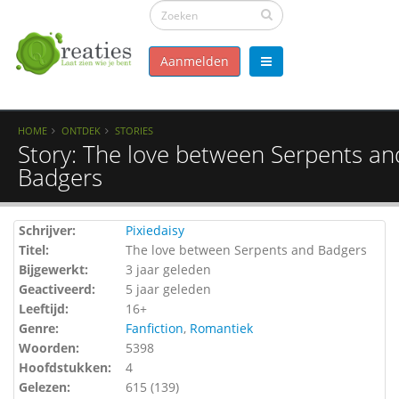
Aanmelden
HOME
ONTDEK
STORIES
Story: The love between Serpents an
Badgers
Schrijver:
Pixiedaisy
Titel:
The love between Serpents and Badgers
Bijgewerkt:
3 jaar geleden
Geactiveerd:
5 jaar geleden
Leeftijd:
16+
Genre:
Fanfiction
,
Romantiek
Woorden:
5398
Hoofdstukken:
4
Gelezen:
615 (
139
)