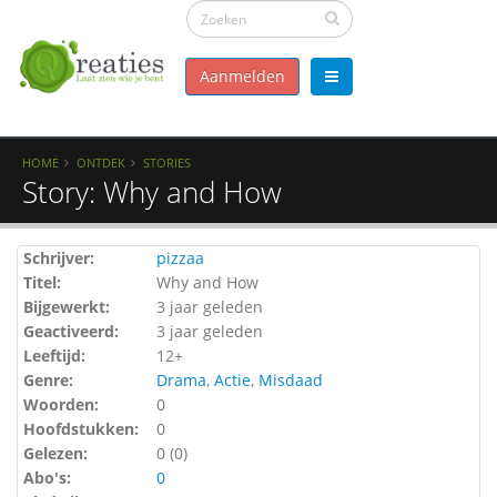
Aanmelden
HOME
ONTDEK
STORIES
Story: Why and How
Schrijver:
pizzaa
Titel:
Why and How
Bijgewerkt:
3 jaar geleden
Geactiveerd:
3 jaar geleden
Leeftijd:
12+
Genre:
Drama
,
Actie
,
Misdaad
Woorden:
0
Hoofdstukken:
0
Gelezen:
0 (
0
)
Abo's:
0