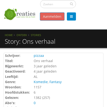
Aanmelden
HOME
ONTDEK
STORIES
Story: Ons verhaal
Schrijver:
pizzaa
Titel:
Ons verhaal
Bijgewerkt:
3 jaar geleden
Geactiveerd:
4 jaar geleden
Leeftijd:
AL
Genre:
Komedie
,
Fantasy
Woorden:
1157
Hoofdstukken:
6
Gelezen:
1382 (
257
)
Abo's:
0