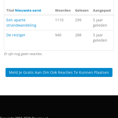
Titel
Nieuwste eerst
Woorden
Gelezen
Aangepast
Een aparte
1110
299
5 jaar
strandwandeling
geleden
De reiziger
940
288
5 jaar
geleden
Er zijn nog geen reacties.
Meld Je Gratis Aan Om Ook Reacties Te Kunnen Plaatsen