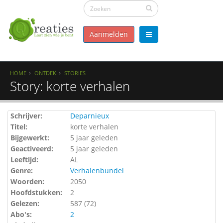
Aanmelden
HOME
ONTDEK
STORIES
Story: korte verhalen
Schrijver:
Deparnieux
Titel:
korte verhalen
Bijgewerkt:
5 jaar geleden
Geactiveerd:
5 jaar geleden
Leeftijd:
AL
Genre:
Verhalenbundel
Woorden:
2050
Hoofdstukken:
2
Gelezen:
587 (
72
)
Abo's:
2