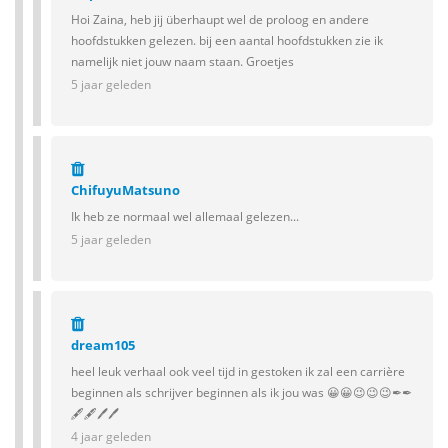
Hoi Zaina, heb jij überhaupt wel de proloog en andere
hoofdstukken gelezen. bij een aantal hoofdstukken zie ik
namelijk niet jouw naam staan. Groetjes
5 jaar geleden
ChifuyuMatsuno
Ik heb ze normaal wel allemaal gelezen...
5 jaar geleden
dream105
heel leuk verhaal ook veel tijd in gestoken ik zal een carrière
beginnen als schrijver beginnen als ik jou was 😀😀😉😉😉✒✒
🖋🖋🖊🖊
4 jaar geleden