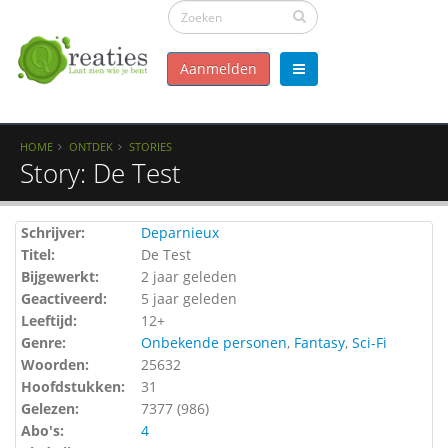
Aanmelden
HOME
ONTDEK
STORIES
Story: De Test
Schrijver:
Deparnieux
Titel:
De Test
Bijgewerkt:
2 jaar geleden
Geactiveerd:
5 jaar geleden
Leeftijd:
12+
Genre:
Onbekende personen
,
Fantasy
,
Sci-Fi
Woorden:
25632
Hoofdstukken:
31
Gelezen:
7377 (
986
)
Abo's:
4