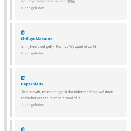
Nou nogmaals bedankt dan. 😊🤗
4 jaar geleden
ChifuyuMatsuno
Ja, hij heeft wel gelijk. Kom op Wattpad of zo 😁
4 jaar geleden
Deparnieux
@zainaswift, misschien ga ik dat inderdaad nog wel doen
zodra het verhaal hier helemaal af is.
4 jaar geleden