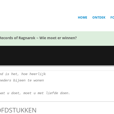
HOME
ONTDEK
F
Records of Ragnarok ~ Wie moet er winnen?
ed is het, hoe heerlijk
oeders bijeen te wonen
wat u doet, moet u met liefde doen.
FDSTUKKEN