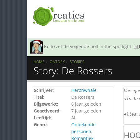
Koito
zet de volgende poll in the spotlight:
HOME
ONTDEK
STORIES
Story: De Rossers
Schrijver:
Heronwhale
Hoe go
Titel:
De Rossers
als br
Bijgewerkt:
6 jaar geleden
Geactiveerd:
7 jaar geleden
Alles 
Leeftijd:
AL
Genre:
Onbekende
personen
,
HOO
Romantiek