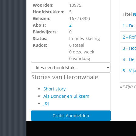
Woorden:
10975
Hoofdstukken:
5
Titel
N
Gelezen:
1672 (
332
)
Abo's:
2
1 - De
Bladwijzers:
0
2 - Ref
Status:
In ontwikkeling
Kudos:
6 totaal
3 - H
0 deze week
0 vandaag
4 - De 
5 - Vi
Stories van Heronwhale
Er zijn 
Short story
Als Donder en Bliksem
J&J
Gratis Aanmelden