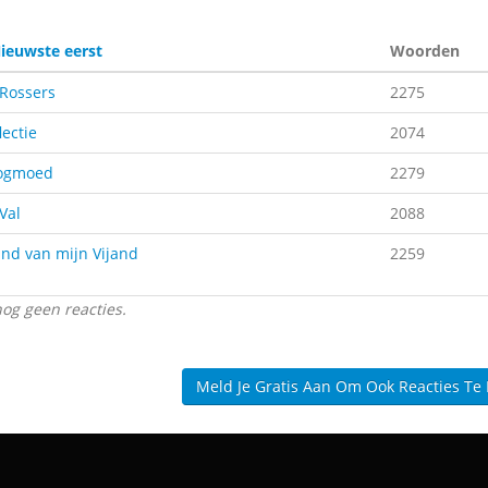
ieuwste eerst
Woorden
 Rossers
2275
lectie
2074
oogmoed
2279
Val
2088
jand van mijn Vijand
2259
nog geen reacties.
Meld Je Gratis Aan Om Ook Reacties Te