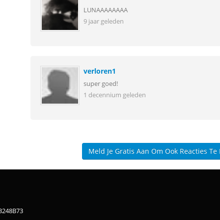
LUNAAAAAAAA
9 jaar geleden
verloren1
super goed!
1 decennium geleden
Meld Je Gratis Aan Om Ook Reacties Te
83248B73