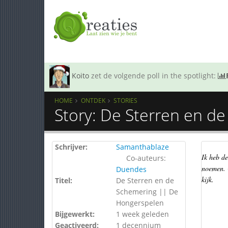
Koito
zet de volgende poll in the spotlight:
HOME
ONTDEK
STORIES
Story: De Sterren en d
Schrijver:
Samanthablaze
Ik heb de
Co-auteurs:
noemen. O
Duendes
kijk.
Titel:
De Sterren en de
Schemering || De
Hongerspelen
Bijgewerkt:
1 week geleden
Geactiveerd:
1 decennium