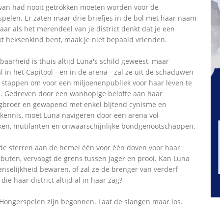
an had nooit getrokken moeten worden voor de
pelen. Er zaten maar drie briefjes in de bol met haar naam
aar als het merendeel van je district denkt dat je een
kt heksenkind bent, maak je niet bepaald vrienden.
baarheid is thuis altijd Luna's schild geweest, maar
 in het Capitool - en in de arena - zal ze uit de schaduwen
stappen om voor een miljoenenpubliek voor haar leven te
. Gedreven door een wanhopige belofte aan haar
gbroer en gewapend met enkel bijtend cynisme en
kennis, moet Luna navigeren door een arena vol
kken, mutilanten en onwaarschijnlijke bondgenootschappen.
 de sterren aan de hemel één voor één doven voor haar
buten, vervaagt de grens tussen jager en prooi. Kan Luna
nselijkheid bewaren, of zal ze de brenger van verderf
ie haar district altijd al in haar zag?
Hongerspelen zijn begonnen. Laat de slangen maar los.