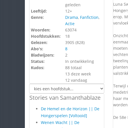
Luna Sw
geleden
Hongers
Leeftijd:
12+
erop. M
Genre:
Drama
,
Fanfiction
,
vervloe
Actie
Woorden:
63074
Onzicht
Hoofdstukken:
18
eenmaal
Gelezen:
3905 (
828
)
moeten 
Abo's:
8
vechten
Bladwijzers:
2
tweelin
Status:
In ontwikkeling
planten
Kudos:
88 totaal
valstri
13 deze week
12 vandaag
Terwijl
medetri
Stories van Samanthablaze
haar me
worden d
De Hemel en de Horizon || De
Hongerspelen [Voltooid]
De 58e 
Wenen Wacht || De