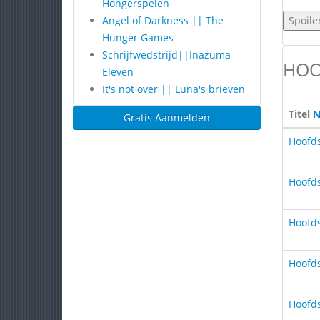
Hongerspelen
Angel of Darkness || The
Hunger Games
Schrijfwedstrijd||Inazuma
HOO
Eleven
It's not over || Luna's brieven
Titel
N
Gratis Aanmelden
Hoofds
Hoofds
Hoofds
Hoofds
Hoofds