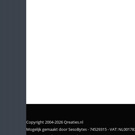
Copyright 2004-2026 Qreaties.nl
Mogelijk gemaakt door SesoBytes - 74529315 - VAT: NL0017