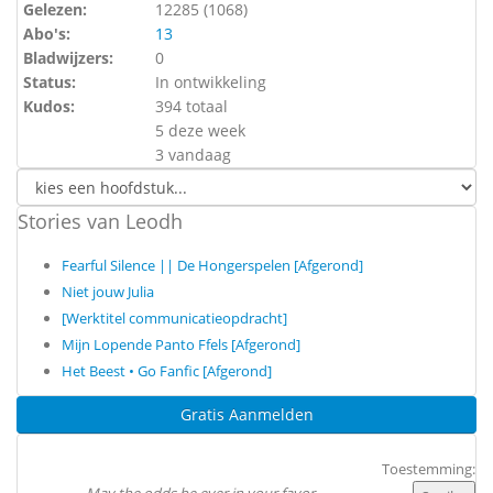
Gelezen:
12285 (
1068
)
Abo's:
13
Bladwijzers:
0
Status:
In ontwikkeling
Kudos:
394 totaal
5 deze week
3 vandaag
Stories van Leodh
Fearful Silence || De Hongerspelen [Afgerond]
Niet jouw Julia
[Werktitel communicatieopdracht]
Mijn Lopende Panto Ffels [Afgerond]
Het Beest • Go Fanfic [Afgerond]
Gratis Aanmelden
Toestemming: