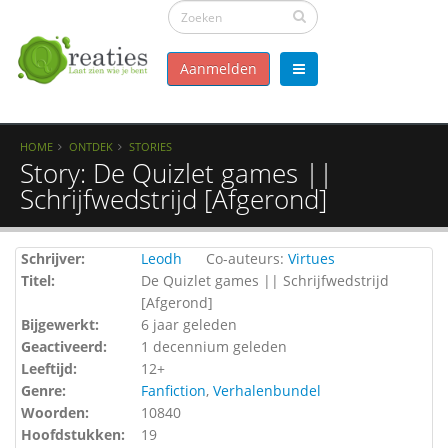
Aanmelden
HOME
ONTDEK
STORIES
Story: De Quizlet games ||
Schrijfwedstrijd [Afgerond]
Schrijver:
Leodh
Co-auteurs:
Virtues
Titel:
De Quizlet games || Schrijfwedstrijd
[Afgerond]
Bijgewerkt:
6 jaar geleden
Geactiveerd:
1 decennium geleden
Leeftijd:
12+
Genre:
Fanfiction
,
Verhalenbundel
Woorden:
10840
Hoofdstukken:
19