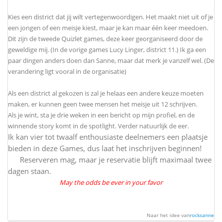
Kies een district dat jij wilt vertegenwoordigen. Het maakt niet uit of je
een jongen of een meisje kiest, maar je kan maar één keer meedoen.
Dit zijn de tweede Quizlet games, deze keer georganiseerd door de
geweldige mij. (In de vorige games Lucy Linger, district 11.) Ik ga een
paar dingen anders doen dan Sanne, maar dat merk je vanzelf wel. (De
verandering ligt vooral in de organisatie)
Als een district al gekozen is zal je helaas een andere keuze moeten
maken, er kunnen geen twee mensen het meisje uit 12 schrijven.
Als je wint, sta je drie weken in een bericht op mijn profiel, en de
winnende story komt in de spotlight. Verder natuurlijk de eer.
Ik kan vier tot twaalf enthousiaste deelnemers een plaatsje
bieden in deze Games, dus laat het inschrijven beginnen!
Reserveren mag, maar je reservatie blijft maximaal twee
dagen staan.
May the odds be ever in your favor
Naar het idee van
rocksanne