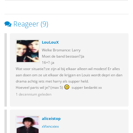
Reageer (9)
LouLouX
Welke Bromance: Larry
Moet de band bestaan?:Ja
16+?: ja
Wat voor situatie?:ze zijn al bij elkaar alleen wil modest! Er alles
aan doen om ze uit elkaar de krijgen en Louis wordt depri en dan
drama achtig iets met harry als supper held.
Hoeveel parts wil je? (max 5)
supper bedankt xx
1 decennium geleden
aliceistop
xVixncxiex