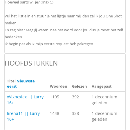
Hoeveel parts wil je? (max 5):
Vul het lijstje in en stuur je het lijstje naar mij, dan zal ik jou One Shot
maken.
En zeg niet ' Mag Jij weten' nee het word voor jou dus je moet het zelf
bedenken.
Ik begin pas als ik mijn eerste request heb gekregen.
HOOFDSTUKKEN
Titel
Nieuwste
eerst
Woorden
Gelezen
Aangepast
xVixncxiex || Larry
1195
392
1 decennium
16+
geleden
lirena11 || Larry
1448
338
1 decennium
16+
geleden