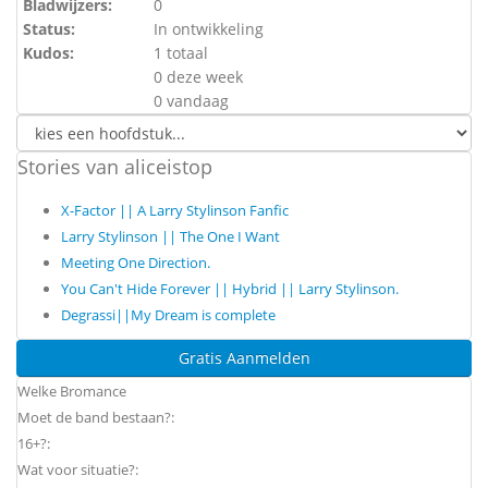
Bladwijzers:
0
Status:
In ontwikkeling
Kudos:
1 totaal
0 deze week
0 vandaag
Stories van aliceistop
X-Factor || A Larry Stylinson Fanfic
Larry Stylinson || The One I Want
Meeting One Direction.
You Can't Hide Forever || Hybrid || Larry Stylinson.
Degrassi||My Dream is complete
Gratis Aanmelden
Welke Bromance
Moet de band bestaan?:
16+?:
Wat voor situatie?: