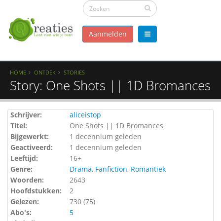
Aanmelden
HOME
ONTDEK
STORIES
Story: One Shots || 1D Bromances
Schrijver:
aliceistop
Titel:
One Shots || 1D Bromances
Bijgewerkt:
1 decennium geleden
Geactiveerd:
1 decennium geleden
Leeftijd:
16+
Genre:
Drama
,
Fanfiction
,
Romantiek
Woorden:
2643
Hoofdstukken:
2
Gelezen:
730 (
75
)
Abo's:
5