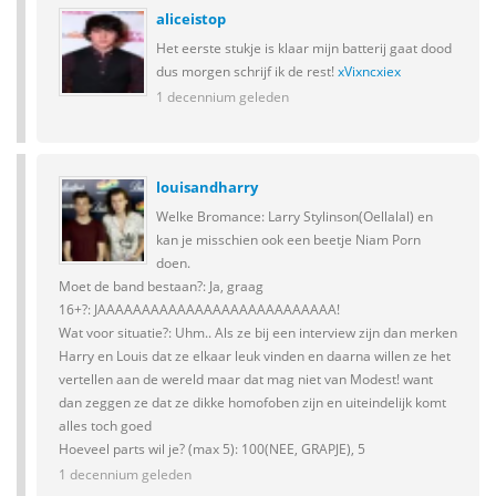
aliceistop
Het eerste stukje is klaar mijn batterij gaat dood
dus morgen schrijf ik de rest!
xVixncxiex
1 decennium geleden
louisandharry
Welke Bromance: Larry Stylinson(Oellalal) en
kan je misschien ook een beetje Niam Porn
doen.
Moet de band bestaan?: Ja, graag
16+?: JAAAAAAAAAAAAAAAAAAAAAAAAAAA!
Wat voor situatie?: Uhm.. Als ze bij een interview zijn dan merken
Harry en Louis dat ze elkaar leuk vinden en daarna willen ze het
vertellen aan de wereld maar dat mag niet van Modest! want
dan zeggen ze dat ze dikke homofoben zijn en uiteindelijk komt
alles toch goed
Hoeveel parts wil je? (max 5): 100(NEE, GRAPJE), 5
1 decennium geleden