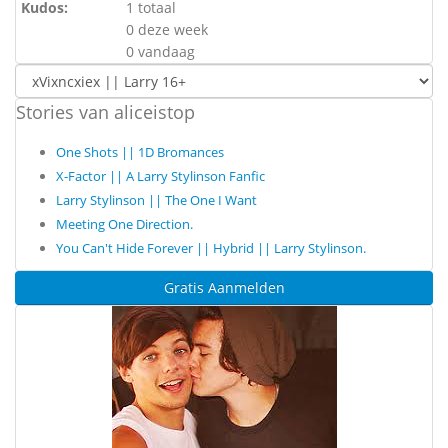
Kudos:
1 totaal
0 deze week
0 vandaag
Stories van aliceistop
One Shots || 1D Bromances
X-Factor || A Larry Stylinson Fanfic
Larry Stylinson || The One I Want
Meeting One Direction.
You Can't Hide Forever || Hybrid || Larry Stylinson.
Gratis Aanmelden