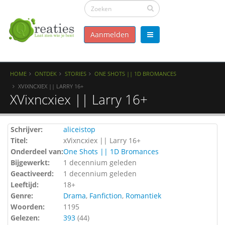
Aanmelden
HOME
ONTDEK
STORIES
ONE SHOTS || 1D BROMANCES
XVIXNCXIEX || LARRY 16+
XVixncxiex || Larry 16+
Schrijver:
aliceistop
Titel:
xVixncxiex || Larry 16+
Onderdeel van:
One Shots || 1D Bromances
Bijgewerkt:
1 decennium geleden
Geactiveerd:
1 decennium geleden
Leeftijd:
18+
Genre:
Drama
,
Fanfiction
,
Romantiek
Woorden:
1195
Gelezen:
393
(
44
)