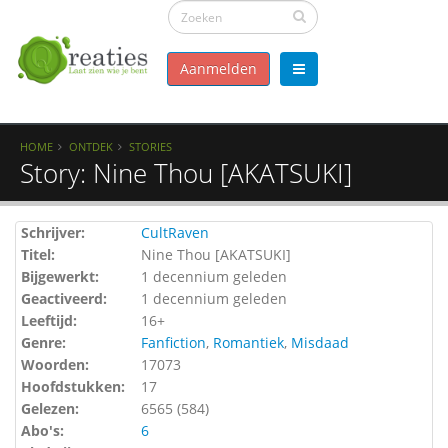
Aanmelden
HOME
ONTDEK
STORIES
Story: Nine Thou [AKATSUKI]
Schrijver:
CultRaven
Titel:
Nine Thou [AKATSUKI]
Bijgewerkt:
1 decennium geleden
Geactiveerd:
1 decennium geleden
Leeftijd:
16+
Genre:
Fanfiction
,
Romantiek
,
Misdaad
Woorden:
17073
Hoofdstukken:
17
Gelezen:
6565 (
584
)
Abo's:
6