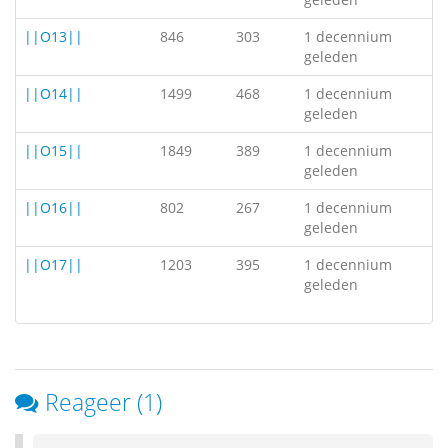
||O13||
846
303
1 decennium
geleden
||O14||
1499
468
1 decennium
geleden
||O15||
1849
389
1 decennium
geleden
||O16||
802
267
1 decennium
geleden
||O17||
1203
395
1 decennium
geleden
Reageer (1)