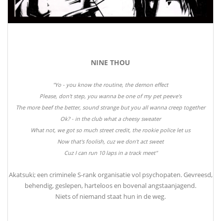
NINE THOU
"Yo - you know the routine, the demon effect
Please, don't step, you wanna be one of my pet peeve's
The more beef the better, sound strange but you all wanna creep together
Ok? - in the club what a cheesy sweater
What not, we got so much street credit, the rookie police let us
Now that's foolish, cuz we don't act sweet
Cuz I can run 10 laps in a track meet"
Akatsuki; een criminele S-rank organisatie vol psychopaten. Gevreesd,
behendig, geslepen, harteloos en bovenal angstaanjagend.
Niets of niemand staat hun in de weg.