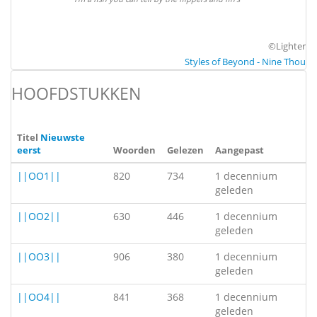
©Lighter
Styles of Beyond - Nine Thou
HOOFDSTUKKEN
Titel
Nieuwste
eerst
Woorden
Gelezen
Aangepast
||OO1||
820
734
1 decennium
geleden
||OO2||
630
446
1 decennium
geleden
||OO3||
906
380
1 decennium
geleden
||OO4||
841
368
1 decennium
geleden