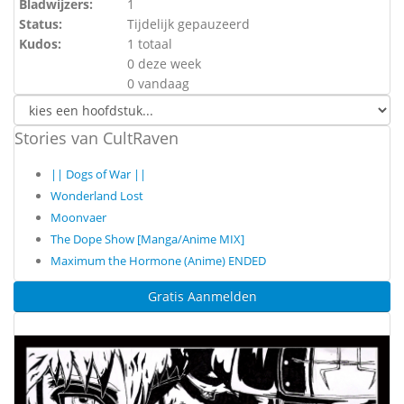
Bladwijzers:
1
Status:
Tijdelijk gepauzeerd
Kudos:
1 totaal
0 deze week
0 vandaag
Stories van CultRaven
|| Dogs of War ||
Wonderland Lost
Moonvaer
The Dope Show [Manga/Anime MIX]
Maximum the Hormone (Anime) ENDED
Gratis Aanmelden