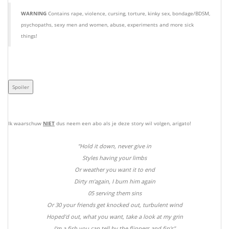
WARNING
Contains rape, violence, cursing, torture, kinky sex, bondage/BDSM,
psychopaths, sexy men and women, abuse, experiments and more sick
things!
Ik waarschuw
NIET
dus neem een abo als je deze story wil volgen, arigato!
"Hold it down, never give in
Styles having your limbs
Or weather you want it to end
Dirty m'again, I burn him again
05 serving them sins
Or 30 your friends get knocked out, turbulent wind
Hoped'd out, what you want, take a look at my grin
I'm a fish you can tell by the flippers and fin's"