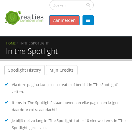
Aanmelden
HOME
IN THE SPOTLIGHT
In the Spotlight
Spotlight History
Mijn Credits
Via deze pagina kun je een creatie of bericht in 'The Spotlight'
zetten.
Items in 'The Spotlight' staan bovenaan elke pagina en krijgen
daardoor extra aandacht!
Je blijft net zo lang in 'The Spotlight' tot er 10 nieuwe items in 'The
Spotlight' gezet zijn.