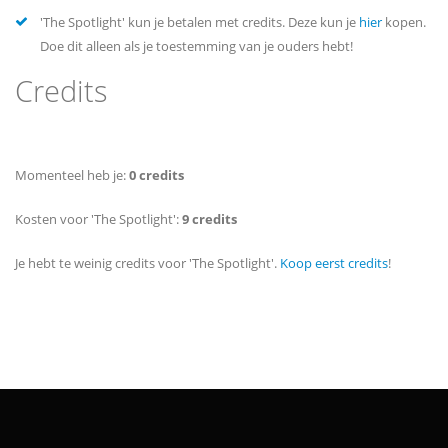
'The Spotlight' kun je betalen met credits. Deze kun je
hier
kopen.
Doe dit alleen als je toestemming van je ouders hebt!
Credits
Momenteel heb je:
0 credits
Kosten voor 'The Spotlight':
9 credits
Je hebt te weinig credits voor 'The Spotlight'.
Koop eerst credits
!