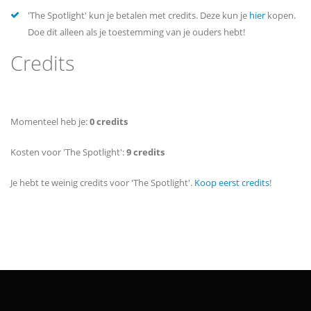
'The Spotlight' kun je betalen met credits. Deze kun je
hier
kopen.
Doe dit alleen als je toestemming van je ouders hebt!
Credits
Momenteel heb je:
0 credits
Kosten voor 'The Spotlight':
9 credits
Je hebt te weinig credits voor 'The Spotlight'.
Koop eerst credits
!