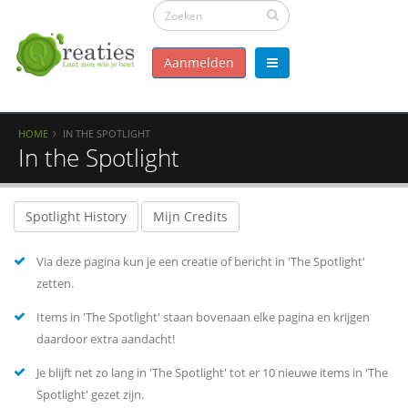
Aanmelden
HOME
IN THE SPOTLIGHT
In the Spotlight
Spotlight History
Mijn Credits
Via deze pagina kun je een creatie of bericht in 'The Spotlight'
zetten.
Items in 'The Spotlight' staan bovenaan elke pagina en krijgen
daardoor extra aandacht!
Je blijft net zo lang in 'The Spotlight' tot er 10 nieuwe items in 'The
Spotlight' gezet zijn.