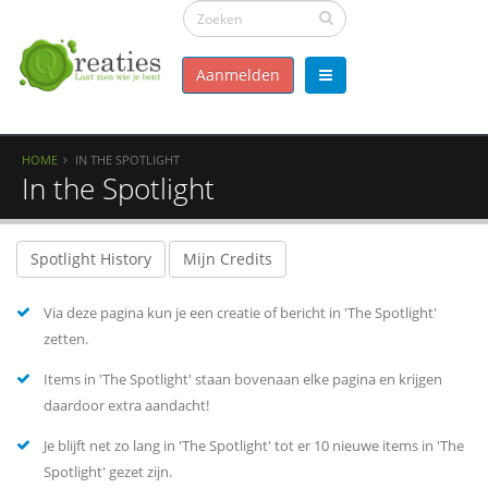
Aanmelden
HOME
IN THE SPOTLIGHT
In the Spotlight
Spotlight History
Mijn Credits
Via deze pagina kun je een creatie of bericht in 'The Spotlight'
zetten.
Items in 'The Spotlight' staan bovenaan elke pagina en krijgen
daardoor extra aandacht!
Je blijft net zo lang in 'The Spotlight' tot er 10 nieuwe items in 'The
Spotlight' gezet zijn.