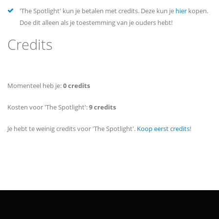
'The Spotlight' kun je betalen met credits. Deze kun je
hier
kopen.
Doe dit alleen als je toestemming van je ouders hebt!
Credits
Momenteel heb je:
0 credits
Kosten voor 'The Spotlight':
9 credits
Je hebt te weinig credits voor 'The Spotlight'.
Koop eerst credits
!