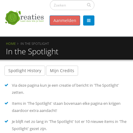
Aanmelden
HOME
IN THE SPOTLIGHT
In the Spotlight
Spotlight History
Mijn Credits
Via deze pagina kun je een creatie of bericht in 'The Spotlight'
zetten.
Items in 'The Spotlight' staan bovenaan elke pagina en krijgen
daardoor extra aandacht!
Je blijft net zo lang in 'The Spotlight' tot er 10 nieuwe items in 'The
Spotlight' gezet zijn.