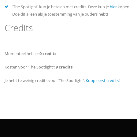
'The Spotlight' kun je betalen met credits. Deze kun je
hier
kopen.
Doe dit alleen als je toestemming van je ouders hebt!
Credits
Momenteel heb je:
0 credits
Kosten voor 'The Spotlight':
9 credits
Je hebt te weinig credits voor 'The Spotlight'.
Koop eerst credits
!