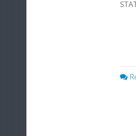
STA
R