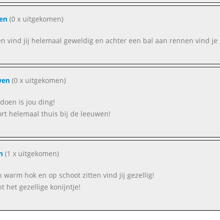
en
(0 x uitgekomen)
en vind jij helemaal geweldig en achter een bal aan rennen vind je n
wen
(0 x uitgekomen)
 doen is jou ding!
oort helemaal thuis bij de leeuwen!
n
(1 x uitgekomen)
n warm hok en op schoot zitten vind jij gezellig!
nt het gezellige konijntje!