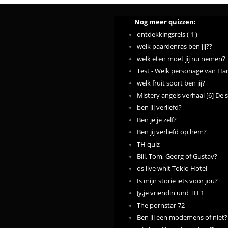
Nog meer quizzen:
ontdekkingsreis ( 1 )
welk paardenras ben jij??
welk eten moet jij nu nemen?
Test - Welk personage van Harr
welk fruit soort ben jij?
Mistery angels verhaal [6] De 
ben jij verliefd?
Ben je je zelf?
Ben jij verliefd op hem?
TH quiz
Bill, Tom, Georg of Gustav?
os live whit Tokio Hotel
Is mijn storie iets voor jou?
Jy,je vriendin und TH 1
The pornstar 72
Ben jij een modemens of niet?