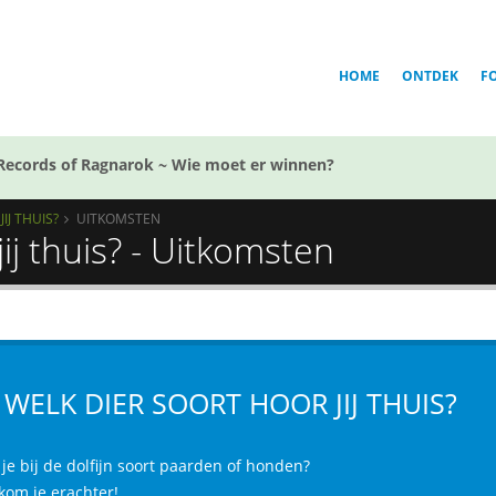
HOME
ONTDEK
F
Records of Ragnarok ~ Wie moet er winnen?
IJ THUIS?
UITKOMSTEN
jij thuis? - Uitkomsten
J WELK DIER SOORT HOOR JIJ THUIS?
je bij de dolfijn soort paarden of honden?
kom je erachter!