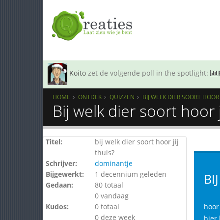
Koito
zet de volgende poll in the spotlight:
HOME
ONTDEK
QUIZZEN
BIJ WELK DIER SOORT HOOR J
Bij welk dier soort hoor 
Titel:
bij welk dier soort hoor jij
thuis?
Schrijver:
dominantje
Bijgewerkt:
1 decennium geleden
BI
Gedaan:
80 totaal
0 vandaag
Kudos:
0 totaal
hoor 
0 deze week
hier 