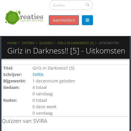
Aanmelden
HOME
ONTDEK
QUIZZEN
GIRLZ IN DARKNESS!! [5]
UITKOMSTEN
Girlz in Darkness!! [5] - Uitkomsten
Titel:
Girlz in Darkness!! [5]
Schrijver:
SVIRA
Bijgewerkt:
1 decennium geleden
Gedaan:
4 totaal
0 vandaag
Kudos:
0 totaal
0 deze week
0 vandaag
Quizzen van SVIRA