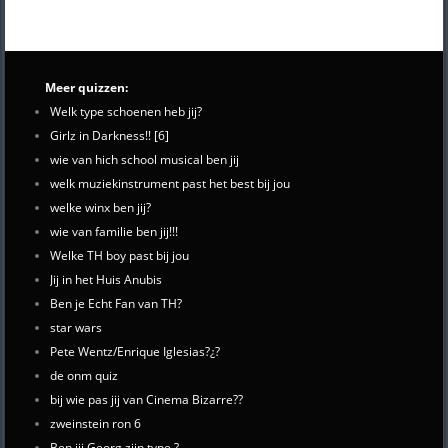
Meer quizzen:
Welk type schoenen heb jij?
Girlz in Darkness!! [6]
wie van hich school musical ben jij
welk muziekinstrument past het best bij jou
welke winx ben jij?
wie van familie ben jij!!!
Welke TH boy past bij jou
Jij in het Huis Anubis
Ben je Echt Fan van TH?
star wars
Pete Wentz/Enrique Iglesias?¿?
de onm quiz
bij wie pas jij van Cinema Bizarre??
zweinstein ron 6
Ben jij Georg zijn type ?