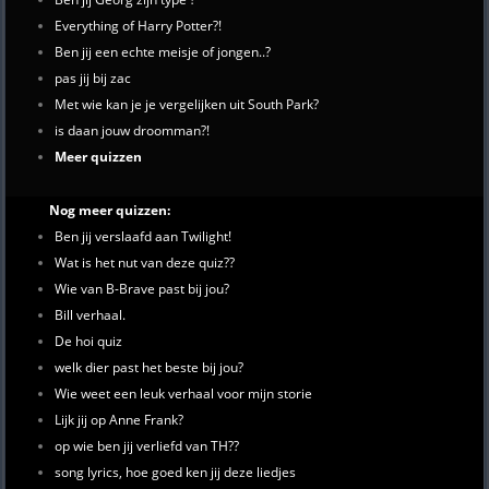
Everything of Harry Potter?!
Ben jij een echte meisje of jongen..?
pas jij bij zac
Met wie kan je je vergelijken uit South Park?
is daan jouw droomman?!
Meer quizzen
Nog meer quizzen:
Ben jij verslaafd aan Twilight!
Wat is het nut van deze quiz??
Wie van B-Brave past bij jou?
Bill verhaal.
De hoi quiz
welk dier past het beste bij jou?
Wie weet een leuk verhaal voor mijn storie
Lijk jij op Anne Frank?
op wie ben jij verliefd van TH??
song lyrics, hoe goed ken jij deze liedjes